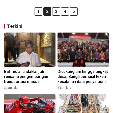
1
2
3
4
5
Terkini
Bali mulai tindaklanjuti
Didukung tim hingga tingkat
rencana pengembangan
desa, Bangli berhasil tekan
transportasi massal
kesalahan data penyaluran
bansos
3 jam lalu
3 jam lalu