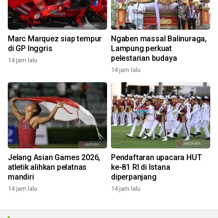
Marc Marquez siap tempur
Ngaben massal Balinuraga,
di GP Inggris
Lampung perkuat
pelestarian budaya
14 jam lalu
14 jam lalu
Jelang Asian Games 2026,
Pendaftaran upacara HUT
atletik alihkan pelatnas
ke-81 RI di Istana
mandiri
diperpanjang
14 jam lalu
14 jam lalu