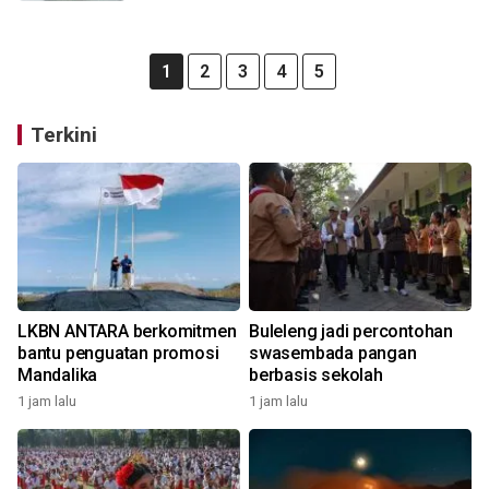
1
2
3
4
5
Terkini
LKBN ANTARA berkomitmen
Buleleng jadi percontohan
bantu penguatan promosi
swasembada pangan
Mandalika
berbasis sekolah
1 jam lalu
1 jam lalu