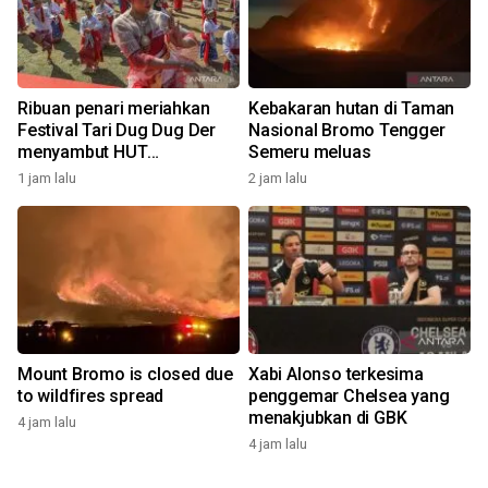
Ribuan penari meriahkan
Kebakaran hutan di Taman
Festival Tari Dug Dug Der
Nasional Bromo Tengger
menyambut HUT
Semeru meluas
Kemerdekaan
1 jam lalu
2 jam lalu
Mount Bromo is closed due
Xabi Alonso terkesima
to wildfires spread
penggemar Chelsea yang
menakjubkan di GBK
4 jam lalu
4 jam lalu