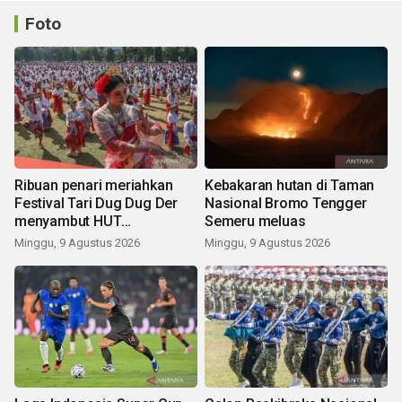
Foto
Ribuan penari meriahkan
Kebakaran hutan di Taman
Festival Tari Dug Dug Der
Nasional Bromo Tengger
menyambut HUT
Semeru meluas
Kemerdekaan
Minggu, 9 Agustus 2026
Minggu, 9 Agustus 2026