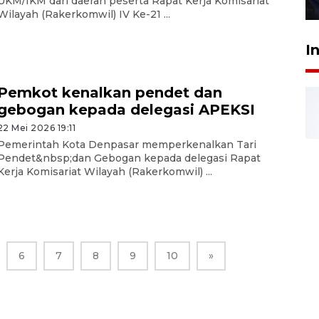
UKM/IKM dari daerah peserta Rapat Kerja Komisariat
27 Juli 2026 22:32
Wilayah (Rakerkomwil) IV Ke-21 ...
I
Pemkot kenalkan pendet dan
gebogan kepada delegasi APEKSI
22 Mei 2026 19:11
Pemerintah Kota Denpasar memperkenalkan Tari
Pendet&nbsp;dan Gebogan kepada delegasi Rapat
Kerja Komisariat Wilayah (Rakerkomwil) ...
6
7
8
9
10
»