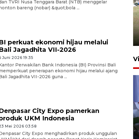
dan TVRI Nusa Tenggara Barat (NTB) menggelar
nonton bareng (nobar) &quot;bola ...
Pemerintah tunda pungutan
pajak pedagang melalui
aplikasi belanja daring
6 Agustus 2026 16:45
BI perkuat ekonomi hijau melalui
Bali Jagadhita VII-2026
6 Juni 2026 19:35
V
Kantor Perwakilan Bank Indonesia (BI) Provinsi Bali
memperkuat penerapan ekonomi hijau melalui ajang
Bali Jagadhita VII-2026 guna ...
Denpasar City Expo pamerkan
Polisi tetapkan lima tersangka
produk UKM Indonesia
pengeroyokan maling ayam di
23 Mei 2026 03:58
Tabanan
Denpasar City Expo menghadirkan produk unggulan