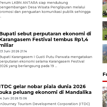
Perum LKBN ANTARA siap mendukung
pengembangan Desa Wisata Penglipuran melalui
promosi dan penguatan komunikasi publik sehingga
..
Bupati sebut perputaran ekonomi di
Karangasem Festival tembus Rp1,4
miliar
23 Juni 2026 21:14
Bupati Karangasem I Gusti Putu Parwata mengatakan
perputaran ekonomi selama Karangasem Festival
2026 yang berlangsung pada 19 ...
F
ITDC gelar nobar piala dunia 2026
buka peluang ekonomi di Mandalika
14 Juni 2026 15:06
InJourney Tourism Development Corporation (ITDC)