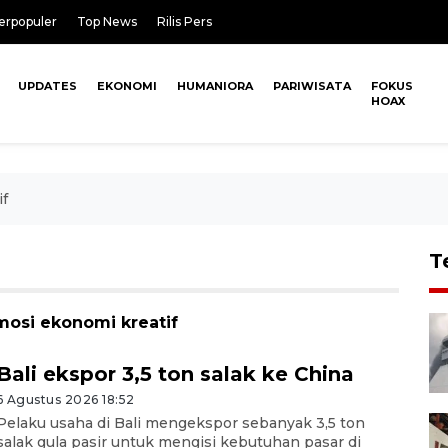
erpopuler
Top News
Rilis Pers
UPDATES
EKONOMI
HUMANIORA
PARIWISATA
FOKUS
HOAX
if
T
mosi ekonomi kreatif
Bali ekspor 3,5 ton salak ke China
6 Agustus 2026 18:52
Pelaku usaha di Bali mengekspor sebanyak 3,5 ton
salak gula pasir untuk mengisi kebutuhan pasar di