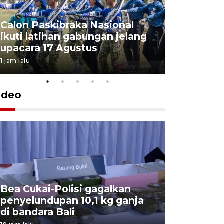
Calon Paskibraka Nasional
Sejumlah
ikuti latihan gabungan jelang
penutupa
upacara 17 Agustus
2026
1 jam lalu
7 Agustus 202
ideo
Bea Cukai-Polisi gagalkan
Pemerint
penyelundupan 10,1 kg ganja
pasar jen
di bandara Bali
internasi