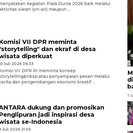
menyatakan kegiatan Piala Dunia 2026 baik melalui
aktivitas siaran (on-air) maupun ...
Komisi VII DPR meminta
"storytelling" dan ekraf di desa
wisata diperkuat
10 Juli 2026 06:33
Komisi VII DPR RI meminta konsep
M
storytelling&nbsp;atau penyampaian pesan melalui
d
cerita dan pengembangan ekonomi kreatif ...
b
7 A
ANTARA dukung dan promosikan
Penglipuran jadi inspirasi desa
wisata se-Indonesia
9 Juli 2026 21:05