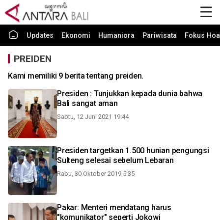
Updates
Ekonomi
Humaniora
Pariwisata
Fokus Hoa
PREIDEN
Kami memiliki 9 berita tentang preiden.
Presiden : Tunjukkan kepada dunia bahwa
Bali sangat aman
Sabtu, 12 Juni 2021 19:44
Presiden targetkan 1.500 hunian pengungsi
Sulteng selesai sebelum Lebaran
Rabu, 30 Oktober 2019 5:35
Pakar: Menteri mendatang harus
"komunikator" seperti Jokowi