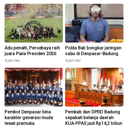
Adu penalti, Persebaya raih
Polda Bali bongkar jaringan
juara Piala Presiden 2026
sabu di Denpasar-Badung
4 jam lalu
4 jam lalu
Pemkot Denpasar bina
Pemkab dan DPRD Badung
karakter generasi muda
sepakati belanja daerah
lewat pramuka
KUA-PPAS jadi Rp14,2 triliun