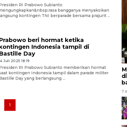
Presiden RI Prabowo Subianto
mengungkapkan&nbsp;rasa bangganya menyaksikan
langsung kontingen TNI berparade bersama prajurit ...
Prabowo beri hormat ketika
kontingen Indonesia tampil di
Bastille Day
14 Juli 2025 18:19
Presiden RI Prabowo Subianto memberikan hormat
M
saat kontingen Indonesia tampil dalam parade militer
d
Bastille Day yang berlangsung ...
b
7 A
1