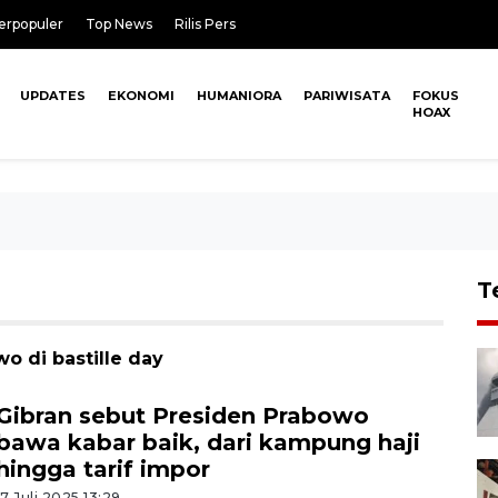
erpopuler
Top News
Rilis Pers
UPDATES
EKONOMI
HUMANIORA
PARIWISATA
FOKUS
HOAX
T
o di bastille day
Gibran sebut Presiden Prabowo
bawa kabar baik, dari kampung haji
hingga tarif impor
17 Juli 2025 13:29