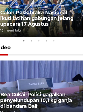
Calon Paskibraka Nasional
Sejumlah
ikuti latihan gabungan jelang
penutupa
upacara 17 Agustus
2026
13 menit lalu
7 Agustus 202
ideo
Bea Cukai-Polisi gagalkan
Pemerint
penyelundupan 10,1 kg ganja
pasar jen
di bandara Bali
internasi