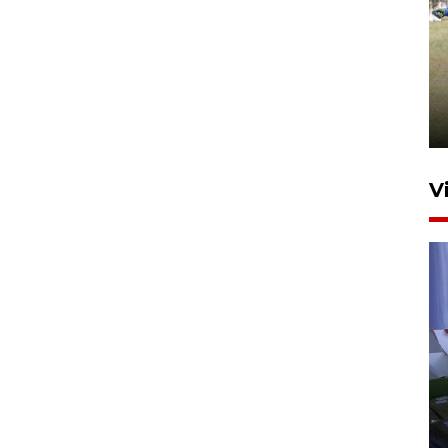
Pemerintah tunda pungutan
pajak pedagang melalui
aplikasi belanja daring
6 Agustus 2026 16:45
V
Polisi tetapkan lima tersangka
pengeroyokan maling ayam di
Tabanan