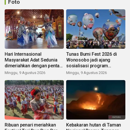
Foto
Hari Internasional
Tunas Bumi Fest 2026 di
Masyarakat Adat Sedunia
Wonosobo jadi ajang
dimeriahkan dengan pentas
sosialisasi program
seni budaya Bali
pemerintah lewat balon
Minggu, 9 Agustus 2026
Minggu, 9 Agustus 2026
udara
Ribuan penari meriahkan
Kebakaran hutan di Taman