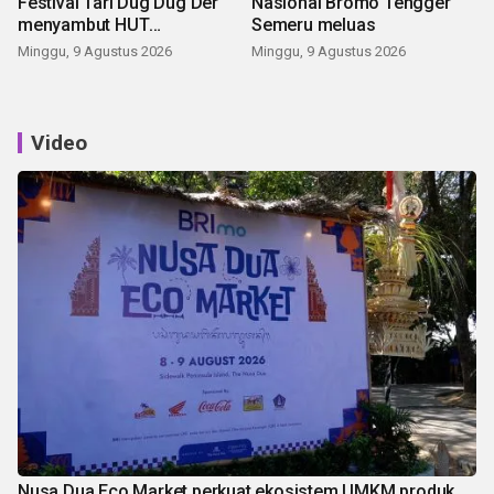
Festival Tari Dug Dug Der
Nasional Bromo Tengger
menyambut HUT
Semeru meluas
Kemerdekaan
Minggu, 9 Agustus 2026
Minggu, 9 Agustus 2026
Video
Nusa Dua Eco Market perkuat ekosistem UMKM produk