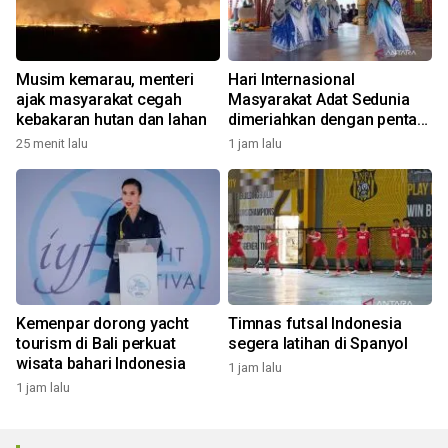
Musim kemarau, menteri
Hari Internasional
ajak masyarakat cegah
Masyarakat Adat Sedunia
kebakaran hutan dan lahan
dimeriahkan dengan pentas
seni budaya Bali
25 menit lalu
1 jam lalu
Kemenpar dorong yacht
Timnas futsal Indonesia
tourism di Bali perkuat
segera latihan di Spanyol
wisata bahari Indonesia
1 jam lalu
1 jam lalu