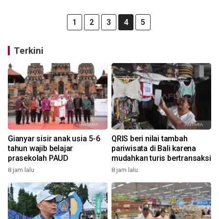
1
2
3
4
5
Terkini
Gianyar sisir anak usia 5-6
QRIS beri nilai tambah
tahun wajib belajar
pariwisata di Bali karena
prasekolah PAUD
mudahkan turis bertransaksi
8 jam lalu
8 jam lalu