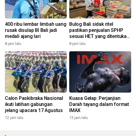
400 ribu lembar limbah uang
Bulog Bali sidak ritel
rusak disulap BI Bali jadi
pastikan penjualan SPHP
medali ajang lari
sesuai HET yang ditentukan
pemerintah
8 jam lalu
8 jam lalu
Calon Paskibraka Nasional
Kuasa Gelap: Perjanjian
ikuti latihan gabungan
Darah tayang dalam format
jelang upacara 17 Agustus
IMAX
12 jam lalu
13 jam lalu