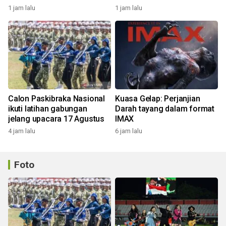
pemerintah
1 jam lalu
1 jam lalu
Calon Paskibraka Nasional
Kuasa Gelap: Perjanjian
ikuti latihan gabungan
Darah tayang dalam format
jelang upacara 17 Agustus
IMAX
4 jam lalu
6 jam lalu
Foto