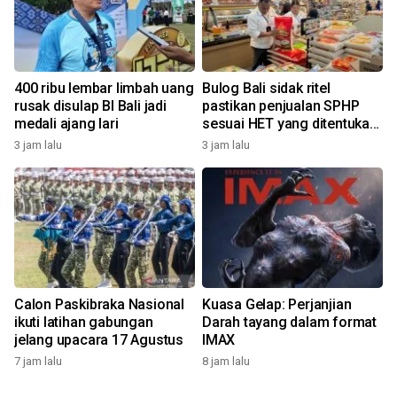
400 ribu lembar limbah uang
Bulog Bali sidak ritel
rusak disulap BI Bali jadi
pastikan penjualan SPHP
medali ajang lari
sesuai HET yang ditentukan
pemerintah
3 jam lalu
3 jam lalu
Calon Paskibraka Nasional
Kuasa Gelap: Perjanjian
ikuti latihan gabungan
Darah tayang dalam format
jelang upacara 17 Agustus
IMAX
7 jam lalu
8 jam lalu