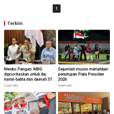
1
Terkini
Menko Pangan: MBG
Sejumlah musisi meriahkan
diprioritaskan untuk ibu
penutupan Piala Presiden
hamil-balita dan daerah 3T
2026
2 jam lalu
4 jam lalu