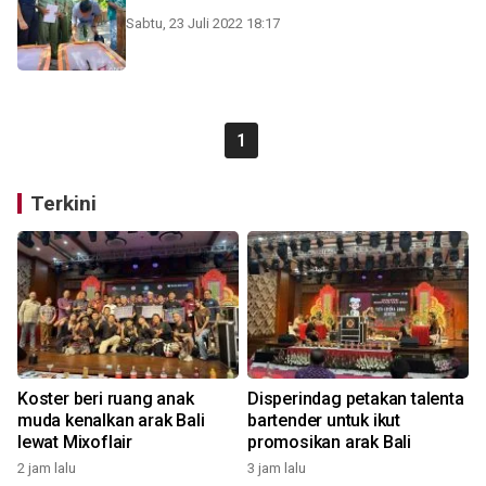
Sabtu, 23 Juli 2022 18:17
1
Terkini
Koster beri ruang anak
Disperindag petakan talenta
muda kenalkan arak Bali
bartender untuk ikut
lewat Mixoflair
promosikan arak Bali
2 jam lalu
3 jam lalu