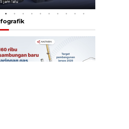
5 jam lalu
23 jam lalu
nfografik