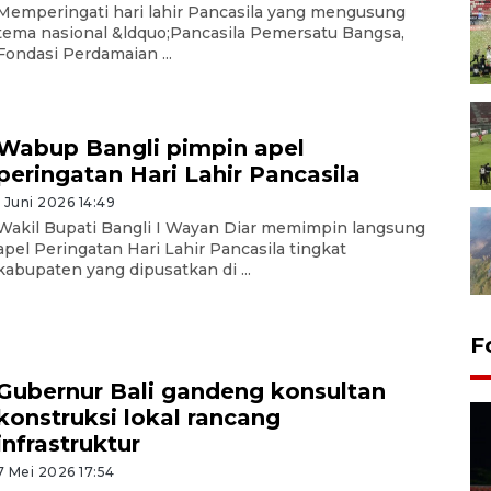
Memperingati hari lahir Pancasila yang mengusung
tema nasional &ldquo;Pancasila Pemersatu Bangsa,
Fondasi Perdamaian ...
Wabup Bangli pimpin apel
peringatan Hari Lahir Pancasila
1 Juni 2026 14:49
Wakil Bupati Bangli I Wayan Diar memimpin langsung
apel Peringatan Hari Lahir Pancasila tingkat
kabupaten yang dipusatkan di ...
F
Gubernur Bali gandeng konsultan
konstruksi lokal rancang
infrastruktur
7 Mei 2026 17:54