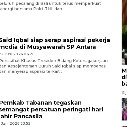
seluruh pecalang di Bali untuk terus memperkuat
sinergi bersama Polri, TNI, dan ...
Said Iqbal siap serap aspirasi pekerja
media di Musyawarah SP Antara
22 Juni 2026 06:21
Penasihat Khusus Presiden Bidang Ketenagakerjaan
dan Kesejahteraan Buruh Said Iqbal siap membahas
M
dan menyerap aspirasi terkait ...
d
b
15 
Pemkab Tabanan tegaskan
semangat persatuan peringati hari
lahir Pancasila
1 Juni 2026 23:55