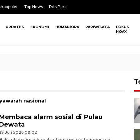
erpopuler
Top News
Rilis Pers
UPDATES
EKONOMI
HUMANIORA
PARIWISATA
FOKUS
HOAX
T
yawarah nasional
Membaca alarm sosial di Pulau
Dewata
29 Juli 2026 09:02
Bali selama ini dikenal sebagai wajah Indonesia di