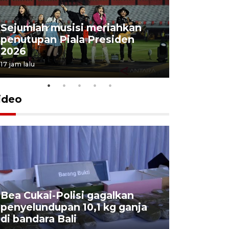
Sejumlah musisi meriahkan
penutupan Piala Presiden
2026
17 jam lalu
ideo
Bea Cukai-Polisi gagalkan
Pemerint
penyelundupan 10,1 kg ganja
pasar jen
di bandara Bali
internasi