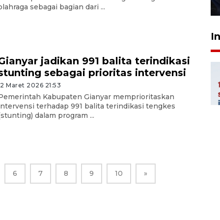
27 Juli 2026 22:32
olahraga sebagai bagian dari ...
I
Gianyar jadikan 991 balita terindikasi
stunting sebagai prioritas intervensi
12 Maret 2026 21:53
Pemerintah Kabupaten Gianyar memprioritaskan
intervensi terhadap 991 balita terindikasi tengkes
(stunting) dalam program ...
6
7
8
9
10
»