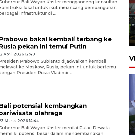
Gubernur Bali Wayan Koster menggandeng konsultan
konstruksi lokal untuk ikut merancang pembangunan
Tiga matra TNI unjuk
berbagai infrastruktur di ...
kemampuan tempur Perisai
Trisila Nusantara dalam
latihan di Kepri
Prabowo bakal kembali terbang ke
5 Agustus 2026 16:28
Rusia pekan ini temui Putin
12 April 2026 12:49
V
Presiden Prabowo Subianto dijadwalkan kembali
melawat ke Moskow, Rusia, pekan ini, untuk bertemu
dengan Presiden Rusia Vladimir ...
Bali potensial kembangkan
pariwisata olahraga
Polisi tetapkan lima tersangka
pengeroyokan maling ayam di
23 Maret 2026 14:44
Gubernur Bali Wayan Koster menilai Pulau Dewata
Tabanan
memiliki potensi besar dalam mengembangkan