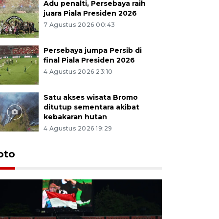
Adu penalti, Persebaya raih
juara Piala Presiden 2026
7 Agustus 2026 00:43
Persebaya jumpa Persib di
final Piala Presiden 2026
4 Agustus 2026 23:10
Satu akses wisata Bromo
ditutup sementara akibat
kebakaran hutan
4 Agustus 2026 19:29
Persebaya
oto
Presiden
pinalti l
22 jam lalu