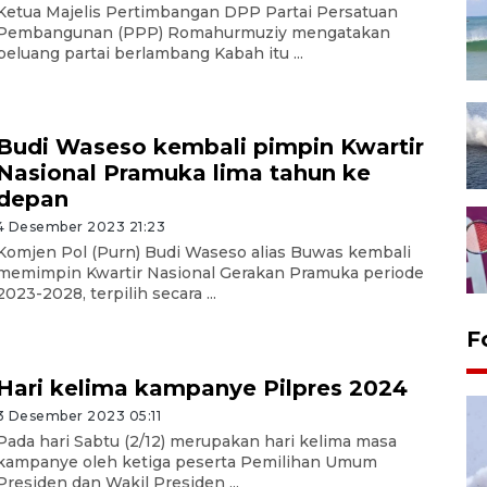
Ketua Majelis Pertimbangan DPP Partai Persatuan
Pembangunan (PPP) Romahurmuziy mengatakan
peluang partai berlambang Kabah itu ...
Budi Waseso kembali pimpin Kwartir
Nasional Pramuka lima tahun ke
depan
4 Desember 2023 21:23
Komjen Pol (Purn) Budi Waseso alias Buwas kembali
memimpin Kwartir Nasional Gerakan Pramuka periode
2023-2028, terpilih secara ...
F
Hari kelima kampanye Pilpres 2024
3 Desember 2023 05:11
Pada hari Sabtu (2/12) merupakan hari kelima masa
kampanye oleh ketiga peserta Pemilihan Umum
Presiden dan Wakil Presiden ...