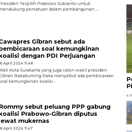
Presiden Terpilih Prabowo Subianto untuk
mendukung persatuan dalam pembangunan ...
Cawapres Gibran sebut ada
pembicaraan soal kemungkinan
koalisi dengan PDI Perjuangan
16 April 2024 11:48
Wali Kota Surakarta yang juga calon wakil presiden
Gibran Rakabuming Raka menyebut ada pembicaraan
P
soal kemungkinan koalisi ...
P
4 
Rommy sebut peluang PPP gabung
koalisi Prabowo-Gibran diputus
lewat mukernas
16 April 2024 11:47