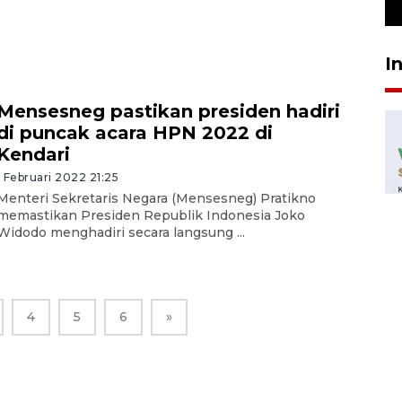
23 Juli 2026 19:12
I
Mensesneg pastikan presiden hadiri
di puncak acara HPN 2022 di
Kendari
1 Februari 2022 21:25
Menteri Sekretaris Negara (Mensesneg) Pratikno
memastikan Presiden Republik Indonesia Joko
Widodo menghadiri secara langsung ...
4
5
6
»