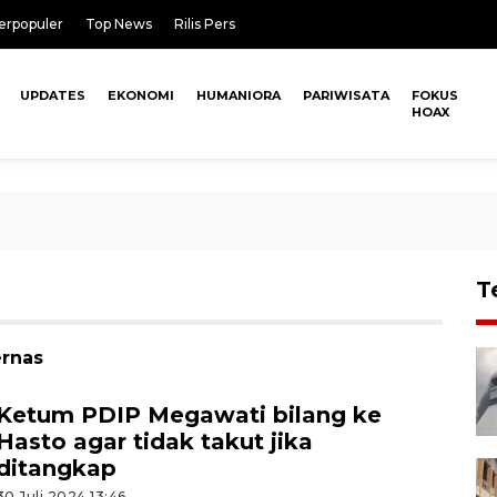
erpopuler
Top News
Rilis Pers
UPDATES
EKONOMI
HUMANIORA
PARIWISATA
FOKUS
HOAX
T
ernas
Ketum PDIP Megawati bilang ke
Hasto agar tidak takut jika
ditangkap
30 Juli 2024 13:46