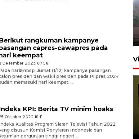
Sebanyak 62 penumpang
selamat dari kebakaran KM
Mutiara Sentosa II
dikembalikan ke Surabaya
4 Agustus 2026 19:23
Berikut rangkuman kampanye
pasangan capres-cawapres pada
hari keempat
V
2 Desember 2023 07:58
Pada hari&nbsp; Jumat (1/12) kampanye pasangan
calon presiden dan wakil presiden pada Pilpres 2024
sudah memasuki hari keempat. ...
Indeks KPI: Berita TV minim hoaks
Persiapan Skuad Garuda
25 Oktober 2022 18:11
jelang laga lawan Kamboja
Indeks Kualitas Program Siaran Televisi Tahun 2022
yang disusun Komisi Penyiaran Indonesia dan
pada Piala AFF
sejumlah perguruan tinggi negeri ...