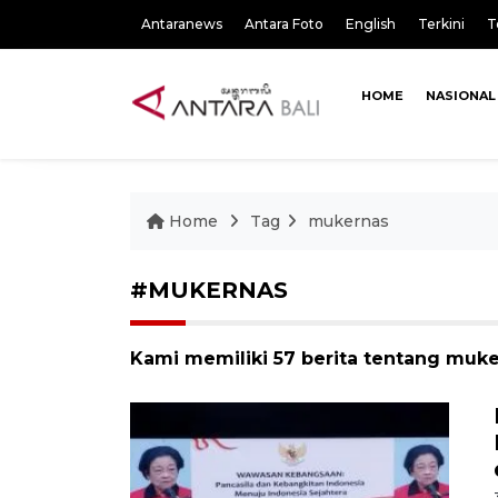
Antaranews
Antara Foto
English
Terkini
T
HOME
NASIONAL
Home
Tag
mukernas
#MUKERNAS
Kami memiliki 57 berita tentang muk