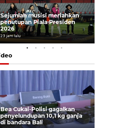
Sejumlah musisi meriahkan
penutupan Piala Presiden
2026
23 jam lalu
ideo
Bea Cukai-Polisi gagalkan
Pemerint
penyelundupan 10,1 kg ganja
pasar jen
di bandara Bali
internasi