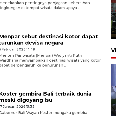
menekankan pentingnya penjagaan kebersihan
Tiga matra TNI unjuk
lingkungan di tempat wisata dalam upaya ...
kemampuan tempur Perisai
Trisila Nusantara dalam
latihan di Kepri
5 Agustus 2026 16:28
Menpar sebut destinasi kotor dapat
turunkan devisa negara
V
6 Februari 2026 14:48
Menteri Pariwisata (Menpar) Widiyanti Putri
Wardhana menyampaikan destinasi wisata yang kotor
dapat berpengaruh ke penurunan ...
Koster gembira Bali terbaik dunia
Polisi tetapkan lima tersangka
meski digoyang isu
pengeroyokan maling ayam di
17 Januari 2026 15:33
Tabanan
Gubernur Bali Wayan Koster mengaku gembira