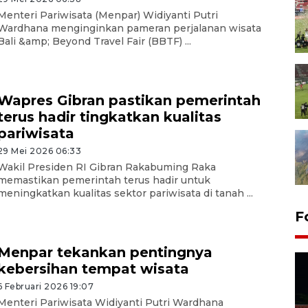
Menteri Pariwisata (Menpar) Widiyanti Putri
Wardhana menginginkan pameran perjalanan wisata
Bali &amp; Beyond Travel Fair (BBTF) ...
Wapres Gibran pastikan pemerintah
terus hadir tingkatkan kualitas
pariwisata
29 Mei 2026 06:33
Wakil Presiden RI Gibran Rakabuming Raka
memastikan pemerintah terus hadir untuk
meningkatkan kualitas sektor pariwisata di tanah ...
F
Menpar tekankan pentingnya
kebersihan tempat wisata
6 Februari 2026 19:07
Menteri Pariwisata Widiyanti Putri Wardhana