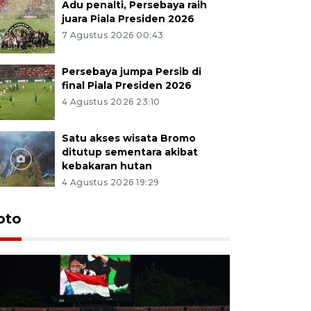
Adu penalti, Persebaya raih
juara Piala Presiden 2026
7 Agustus 2026 00:43
Persebaya jumpa Persib di
final Piala Presiden 2026
4 Agustus 2026 23:10
Satu akses wisata Bromo
ditutup sementara akibat
kebakaran hutan
4 Agustus 2026 19:29
Persebaya
oto
Presiden
pinalti l
7 Agustus 202