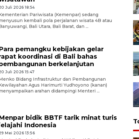
20 Juli 2026 18:54
Kementerian Pariwisata (Kemenpar) sedang
menyusun kembali pola perjalanan wisata 4B atau
Banyuwangi, Bali Utara, Bali Barat, dan ...
Para pemangku kebijakan gelar
rapat koordinasi di Bali bahas
pembangunan berkelanjutan
20 Juli 2026 15:47
Menko Bidang Infrastruktur dan Pembangunan
Kewilayahan Agus Harimurti Yudhoyono (kanan)
menyampaikan arahan didampingi Menteri ...
Menpar bidik BBTF tarik minat turis
T
jelajahi Indonesia
29 Mei 2026 13:56