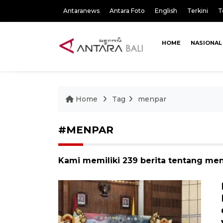
Antaranews
Antara Foto
English
Terkini
T
HOME
NASIONAL
Home
Tag
menpar
#MENPAR
Kami memiliki 239 berita tentang me