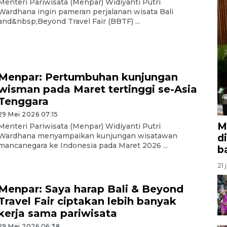
Menteri Pariwisata (Menpar) Widiyanti Putri
Wardhana ingin pameran perjalanan wisata Bali
and&nbsp;Beyond Travel Fair (BBTF) ...
Menpar: Pertumbuhan kunjungan
wisman pada Maret tertinggi se-Asia
Tenggara
29 Mei 2026 07:15
M
Menteri Pariwisata (Menpar) Widiyanti Putri
Wardhana menyampaikan kunjungan wisatawan
d
mancanegara ke Indonesia pada Maret 2026 ...
b
21 
Menpar: Saya harap Bali & Beyond
Travel Fair ciptakan lebih banyak
kerja sama pariwisata
29 Mei 2026 06:38