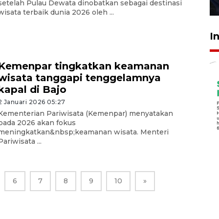
setelah Pulau Dewata dinobatkan sebagai destinasi
27 Juli 2026 22:32
wisata terbaik dunia 2026 oleh ...
I
Kemenpar tingkatkan keamanan
wisata tanggapi tenggelamnya
kapal di Bajo
2 Januari 2026 05:27
Kementerian Pariwisata (Kemenpar) menyatakan
pada 2026 akan fokus
meningkatkan&nbsp;keamanan wisata. Menteri
Pariwisata ...
6
7
8
9
10
»