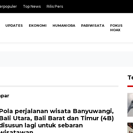
erpopuler
Top News
Rilis Pers
UPDATES
EKONOMI
HUMANIORA
PARIWISATA
FOKUS
HOAX
T
npar
Pola perjalanan wisata Banyuwangi,
Bali Utara, Bali Barat dan Timur (4B)
disusun lagi untuk sebaran
wisatawan