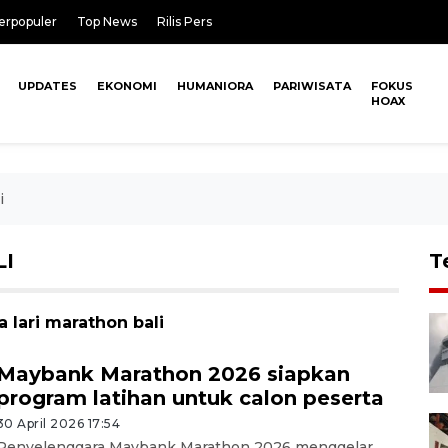
erpopuler
Top News
Rilis Pers
UPDATES
EKONOMI
HUMANIORA
PARIWISATA
FOKUS
HOAX
i
LI
T
 lari marathon bali
Maybank Marathon 2026 siapkan
program latihan untuk calon peserta
30 April 2026 17:54
Penyelenggara Maybank Marathon 2026 menggelar