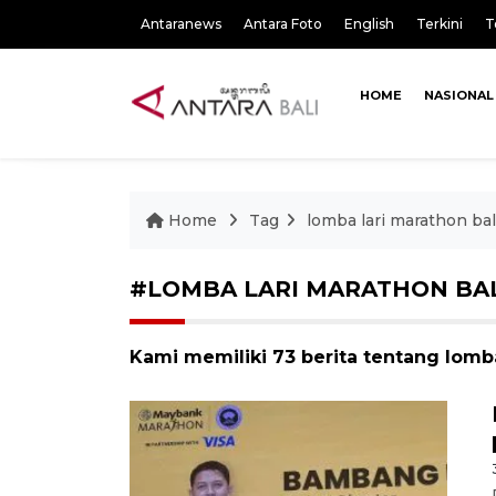
Antaranews
Antara Foto
English
Terkini
T
HOME
NASIONAL
Home
Tag
lomba lari marathon bal
#LOMBA LARI MARATHON BA
Kami memiliki 73 berita tentang lomba