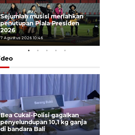
Sejumlah musisi meriahkan
penutupan Piala Presiden
2026
7 Agustus 2026 10:46
ideo
Bea Cukai-Polisi gagalkan
Pemerint
penyelundupan 10,1 kg ganja
pasar jen
di bandara Bali
internasi