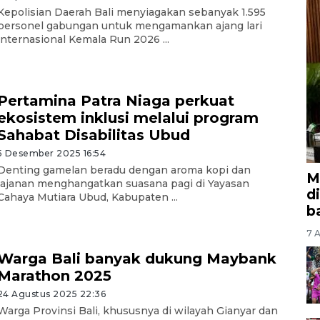
Kepolisian Daerah Bali menyiagakan sebanyak 1.595
personel gabungan untuk mengamankan ajang lari
internasional Kemala Run 2026 ...
Pertamina Patra Niaga perkuat
ekosistem inklusi melalui program
Sahabat Disabilitas Ubud
5 Desember 2025 16:54
Denting gamelan beradu dengan aroma kopi dan
M
jajanan menghangatkan suasana pagi di Yayasan
d
Cahaya Mutiara Ubud, Kabupaten ...
b
7 A
Warga Bali banyak dukung Maybank
Marathon 2025
24 Agustus 2025 22:36
Warga Provinsi Bali, khususnya di wilayah Gianyar dan