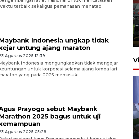
pengembangan atlet nasional untuk mencatatkan
waktu terbaik sekaligus pemanasan menatap ...
Tiga matra TNI unjuk
kemampuan tempur Perisai
Trisila Nusantara dalam
latihan di Kepri
Maybank Indonesia ungkap tidak
5 Agustus 2026 16:28
kejar untung ajang maraton
23 Agustus 2025 12:39
V
Maybank Indonesia mengungkapkan tidak mengejar
keuntungan untuk korporasi selama ajang lomba lari
maraton yang pada 2025 memasuki ...
Agus Prayogo sebut Maybank
Marathon 2025 bagus untuk uji
Polisi tetapkan lima tersangka
kemampuan
pengeroyokan maling ayam di
Tabanan
23 Agustus 2025 05:28
Pelari nasional Agus Prayogo menyebut bahwa jalur