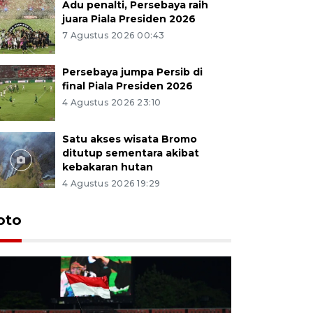
Adu penalti, Persebaya raih
juara Piala Presiden 2026
7 Agustus 2026 00:43
Persebaya jumpa Persib di
final Piala Presiden 2026
4 Agustus 2026 23:10
Satu akses wisata Bromo
ditutup sementara akibat
kebakaran hutan
4 Agustus 2026 19:29
Persebaya
oto
Presiden
pinalti l
7 Agustus 202