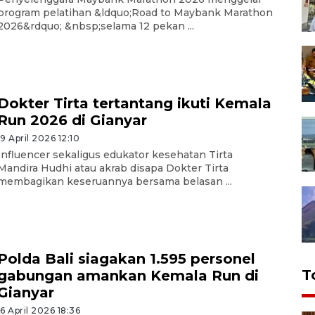
program pelatihan &ldquo;Road to Maybank Marathon
2026&rdquo; &nbsp;selama 12 pekan ...
Dokter Tirta tertantang ikuti Kemala
Run 2026 di Gianyar
19 April 2026 12:10
Influencer sekaligus edukator kesehatan Tirta
Mandira Hudhi atau akrab disapa Dokter Tirta
membagikan keseruannya bersama belasan ...
Polda Bali siagakan 1.595 personel
T
gabungan amankan Kemala Run di
Gianyar
16 April 2026 18:36