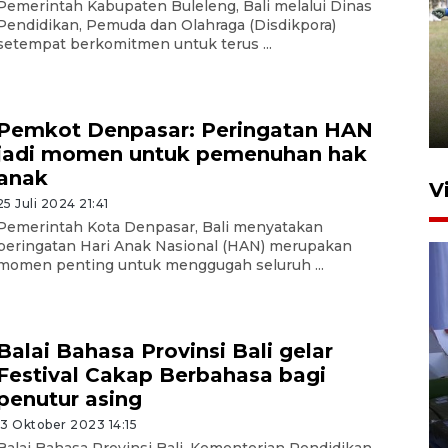
Pemerintah Kabupaten Buleleng, Bali melalui Dinas
Pendidikan, Pemuda dan Olahraga (Disdikpora)
setempat berkomitmen untuk terus ...
Pemerintah tunda pungutan
pajak pedagang melalui
aplikasi belanja daring
6 Agustus 2026 16:45
Pemkot Denpasar: Peringatan HAN
jadi momen untuk pemenuhan hak
anak
V
25 Juli 2024 21:41
Pemerintah Kota Denpasar, Bali menyatakan
peringatan Hari Anak Nasional (HAN) merupakan
momen penting untuk menggugah seluruh ...
Balai Bahasa Provinsi Bali gelar
Festival Cakap Berbahasa bagi
Polisi tetapkan lima tersangka
penutur asing
pengeroyokan maling ayam di
Tabanan
13 Oktober 2023 14:15
Balai Bahasa Provinsi Bali, Kementerian Pendidikan,