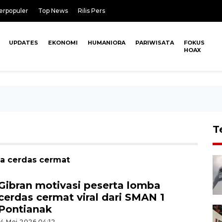
erpopuler
Top News
Rilis Pers
UPDATES
EKONOMI
HUMANIORA
PARIWISATA
FOKUS
HOAX
T
ba cerdas cermat
Gibran motivasi peserta lomba
cerdas cermat viral dari SMAN 1
Pontianak
14 Mei 2026 04:12