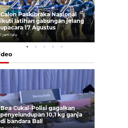
Calon Paskibraka Nasional
Sejumlah
ikuti latihan gabungan jelang
penutupa
upacara 17 Agustus
2026
1 jam lalu
7 Agustus 202
ideo
Bea Cukai-Polisi gagalkan
Pemerint
penyelundupan 10,1 kg ganja
pasar jen
di bandara Bali
internasi