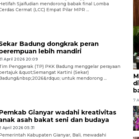
Hetifah Sjaifudian mendorong babak final Lomba
Cerdas Cermat (LCC) Empat Pilar MPR ...
Sekar Badung dongkrak peran
perempuan lebih mandiri
21 April 2026 20:09
Tim Penggerak (TP) PKK Badung menggelar perayaan
bertajuk &quot;Semangat Kartini (Sekar)
M
Badung&nbsp;2026&rdquo; untuk mendorong ...
d
b
7 A
Pemkab Gianyar wadahi kreativitas
anak asah bakat seni dan budaya
2 April 2026 05:31
Pemerintah Kabupaten Gianyar, Bali, mewadahi