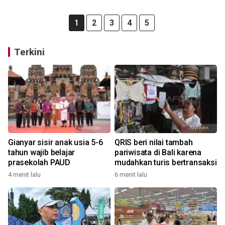
1
2
3
4
5
Terkini
Gianyar sisir anak usia 5-6
QRIS beri nilai tambah
tahun wajib belajar
pariwisata di Bali karena
prasekolah PAUD
mudahkan turis bertransaksi
4 menit lalu
6 menit lalu