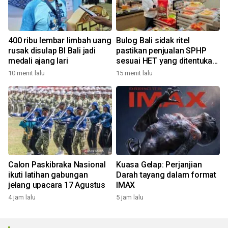
400 ribu lembar limbah uang
Bulog Bali sidak ritel
rusak disulap BI Bali jadi
pastikan penjualan SPHP
medali ajang lari
sesuai HET yang ditentukan
pemerintah
10 menit lalu
15 menit lalu
Calon Paskibraka Nasional
Kuasa Gelap: Perjanjian
ikuti latihan gabungan
Darah tayang dalam format
jelang upacara 17 Agustus
IMAX
4 jam lalu
5 jam lalu