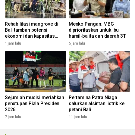
Rehabilitasi mangrove di
Menko Pangan: MBG
Bali tambah potensi
diprioritaskan untuk ibu
ekonomi dan kapasitas
hamil-balita dan daerah 3T
nelayan kelola ekowisata
1 jam lalu
5 jam lalu
Sejumlah musisi meriahkan
Pertamina Patra Niaga
penutupan Piala Presiden
salurkan alsintan listrik ke
2026
petani Bali
7 jam lalu
11 jam lalu