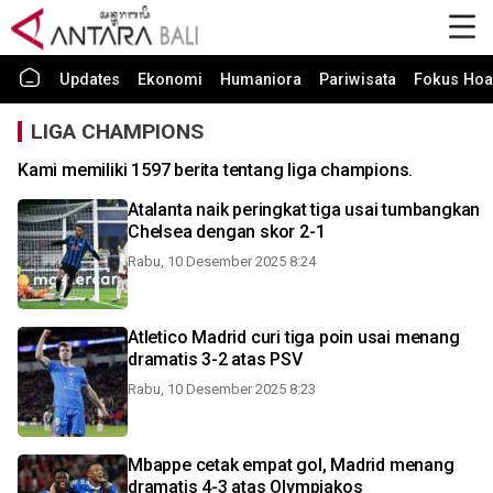
Updates
Ekonomi
Humaniora
Pariwisata
Fokus Hoa
LIGA CHAMPIONS
Kami memiliki 1597 berita tentang liga champions.
Atalanta naik peringkat tiga usai tumbangkan
Chelsea dengan skor 2-1
Rabu, 10 Desember 2025 8:24
Atletico Madrid curi tiga poin usai menang
dramatis 3-2 atas PSV
Rabu, 10 Desember 2025 8:23
Mbappe cetak empat gol, Madrid menang
dramatis 4-3 atas Olympiakos