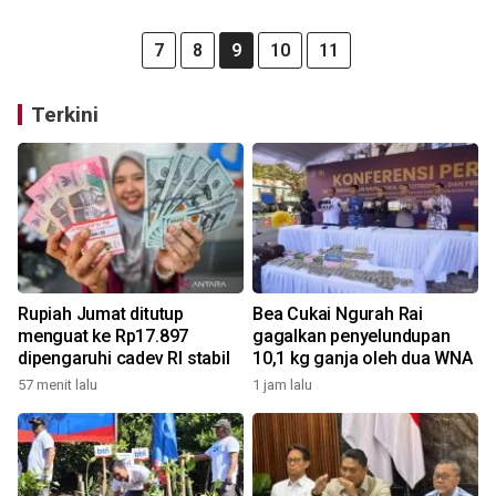
7
8
9
10
11
Terkini
Rupiah Jumat ditutup
Bea Cukai Ngurah Rai
menguat ke Rp17.897
gagalkan penyelundupan
dipengaruhi cadev RI stabil
10,1 kg ganja oleh dua WNA
57 menit lalu
1 jam lalu