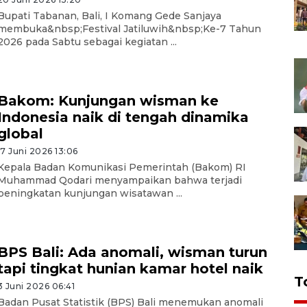
Bupati Tabanan, Bali, I Komang Gede Sanjaya
membuka&nbsp;Festival Jatiluwih&nbsp;Ke-7 Tahun
2026 pada Sabtu sebagai kegiatan ...
Bakom: Kunjungan wisman ke
Indonesia naik di tengah dinamika
global
17 Juni 2026 13:06
Kepala Badan Komunikasi Pemerintah (Bakom) RI
Muhammad Qodari menyampaikan bahwa terjadi
peningkatan kunjungan wisatawan ...
BPS Bali: Ada anomali, wisman turun
tapi tingkat hunian kamar hotel naik
T
3 Juni 2026 06:41
Badan Pusat Statistik (BPS) Bali menemukan anomali