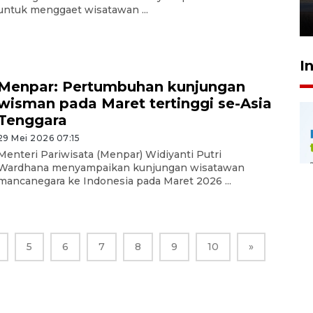
untuk menggaet wisatawan ...
26 Juli 2026 21:18
I
Menpar: Pertumbuhan kunjungan
wisman pada Maret tertinggi se-Asia
Tenggara
29 Mei 2026 07:15
Menteri Pariwisata (Menpar) Widiyanti Putri
Wardhana menyampaikan kunjungan wisatawan
mancanegara ke Indonesia pada Maret 2026 ...
5
6
7
8
9
10
»