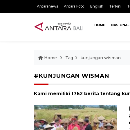
Antaranews
Antara Foto
English
Terkini
T
HOME
NASIONAL
Home
Tag
kunjungan wisman
#KUNJUNGAN WISMAN
Kami memiliki 1762 berita tentang k