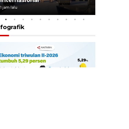
1 jam lalu
10 jam lalu
nfografik