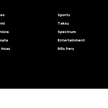
tes
Sports
omi
Taksu
iora
Spectrum
isata
Entertainment
 Hoax
Rilis Pers