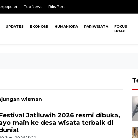
erpopuler
Top News
Rilis Pers
UPDATES
EKONOMI
HUMANIORA
PARIWISATA
FOKUS
HOAX
T
unjungan wisman
Festival Jatiluwih 2026 resmi dibuka,
ayo main ke desa wisata terbaik di
dunia!
20 Juni 2026 15:20