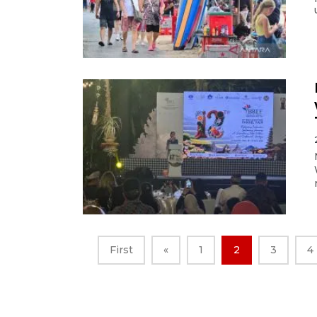
First
«
1
2
3
4