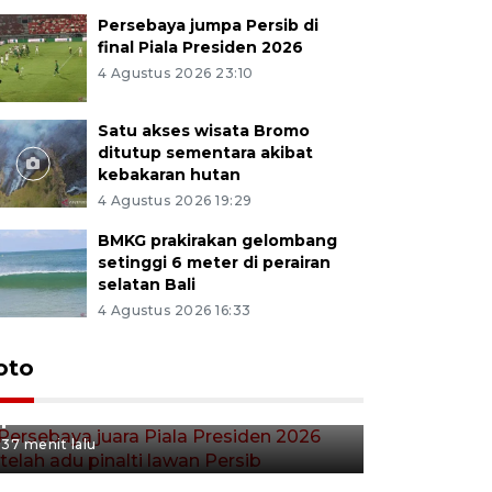
Persebaya jumpa Persib di
final Piala Presiden 2026
4 Agustus 2026 23:10
Satu akses wisata Bromo
ditutup sementara akibat
kebakaran hutan
4 Agustus 2026 19:29
BMKG prakirakan gelombang
setinggi 6 meter di perairan
selatan Bali
4 Agustus 2026 16:33
Persebaya juara Piala
oto
Presiden 2026 setelah adu
pinalti lawan Persib
37 menit lalu