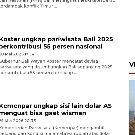
dan Restoran (PHR) Bali meningkat meski diterpa isu
terdampak konflik Timur ...
Persebaya akan bertemu
Persib di laga final Piala
Presiden 2026
Koster ungkap pariwisata Bali 2025
5 Agustus 2026 07:33
berkontribusi 55 persen nasional
30 Mei 2026 17:54
Gubernur Bali Wayan Koster mencatat devisa
V
pariwisata yang disumbangkan Bali sepanjang 2025
berkontribusi 55 persen terhadap ...
Kemenpar ungkap sisi lain dolar AS
menguat bisa gaet wisman
Kemen LH, KKP, dan Gubernur
29 Mei 2026 20:33
Bali tanam ribuan bibit
Kementerian Pariwisata (Kemenpar) mengambil
peluang dari kondisi melemahnya rupiah atas dolar
mangrove