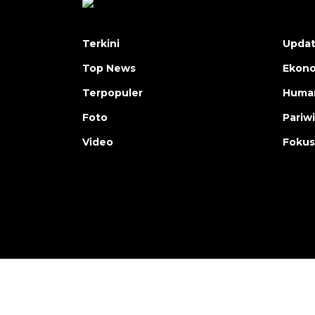
Terkini
Upda
Top News
Ekon
Terpopuler
Human
Foto
Pariw
Video
Fokus
Copyright © ANTARA