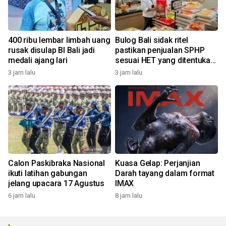
400 ribu lembar limbah uang
Bulog Bali sidak ritel
rusak disulap BI Bali jadi
pastikan penjualan SPHP
medali ajang lari
sesuai HET yang ditentukan
pemerintah
3 jam lalu
3 jam lalu
Calon Paskibraka Nasional
Kuasa Gelap: Perjanjian
ikuti latihan gabungan
Darah tayang dalam format
jelang upacara 17 Agustus
IMAX
6 jam lalu
8 jam lalu