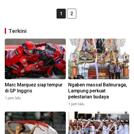
1
2
Terkini
Marc Marquez siap tempur
Ngaben massal Balinuraga,
di GP Inggris
Lampung perkuat
pelestarian budaya
1 jam lalu
1 jam lalu