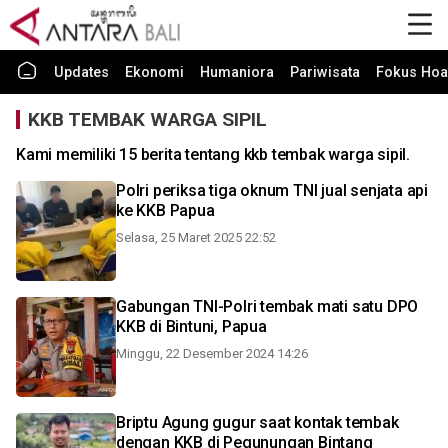
Updates
Ekonomi
Humaniora
Pariwisata
Fokus Hoa
KKB TEMBAK WARGA SIPIL
Kami memiliki 15 berita tentang kkb tembak warga sipil.
Polri periksa tiga oknum TNI jual senjata api
ke KKB Papua
Selasa, 25 Maret 2025 22:52
Gabungan TNI-Polri tembak mati satu DPO
KKB di Bintuni, Papua
Minggu, 22 Desember 2024 14:26
Briptu Agung gugur saat kontak tembak
dengan KKB di Pegunungan Bintang