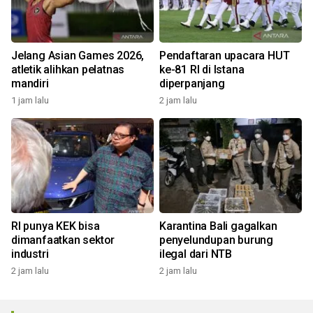
Jelang Asian Games 2026,
Pendaftaran upacara HUT
atletik alihkan pelatnas
ke-81 RI di Istana
mandiri
diperpanjang
1 jam lalu
2 jam lalu
RI punya KEK bisa
Karantina Bali gagalkan
dimanfaatkan sektor
penyelundupan burung
industri
ilegal dari NTB
2 jam lalu
2 jam lalu