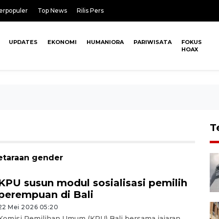
erpopuler
Top News
Rilis Pers
UPDATES
EKONOMI
HUMANIORA
PARIWISATA
FOKUS
HOAX
T
setaraan gender
KPU susun modul sosialisasi pemilih
perempuan di Bali
22 Mei 2026 05:20
Komisi Pemilihan Umum (KPU) Bali bersama jajaran