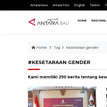
Antaranews
Antara Foto
English
Terkini
T
HOME
NASIONAL
Home
Tag
kesetaraan gender
#KESETARAAN GENDER
Kami memiliki 290 berita tentang ke