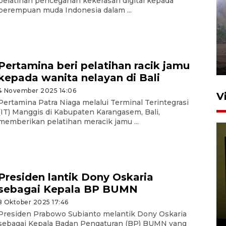
pelatihan pencegahan kekerasan digital kepada
perempuan muda Indonesia dalam ...
Sebanyak 62 penumpang
selamat dari kebakaran KM
Mutiara Sentosa II
dikembalikan ke Surabaya
4 Agustus 2026 19:23
Pertamina beri pelatihan racik jamu
kepada wanita nelayan di Bali
4 November 2025 14:06
V
Pertamina Patra Niaga melalui Terminal Terintegrasi
(IT) Manggis di Kabupaten Karangasem, Bali,
memberikan pelatihan meracik jamu ...
Presiden lantik Dony Oskaria
sebagai Kepala BP BUMN
Persiapan Skuad Garuda
jelang laga lawan Kamboja
8 Oktober 2025 17:46
pada Piala AFF
Presiden Prabowo Subianto melantik Dony Oskaria
sebagai Kepala Badan Pengaturan (BP) BUMN yang