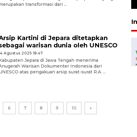
23 Juli 2026 19:12
merupakan transformasi dari ...
I
Arsip Kartini di Jepara ditetapkan
sebagai warisan dunia oleh UNESCO
14 Agustus 2025 18:47
Kabupaten Jepara di Jawa Tengah menerima
Anugerah Warisan Dokumenter Indonesia dari
UNESCO atas pengakuan arsip surat-surat R.A. ...
6
7
8
9
10
»