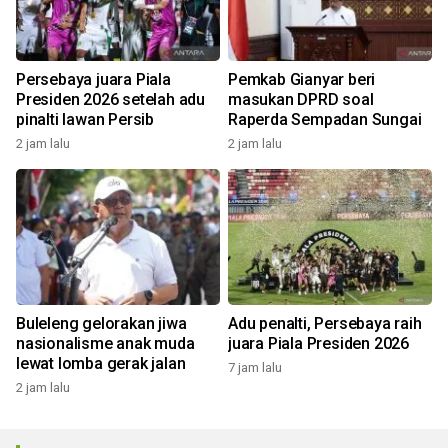
Persebaya juara Piala
Pemkab Gianyar beri
Presiden 2026 setelah adu
masukan DPRD soal
pinalti lawan Persib
Raperda Sempadan Sungai
2 jam lalu
2 jam lalu
Buleleng gelorakan jiwa
Adu penalti, Persebaya raih
nasionalisme anak muda
juara Piala Presiden 2026
lewat lomba gerak jalan
7 jam lalu
2 jam lalu