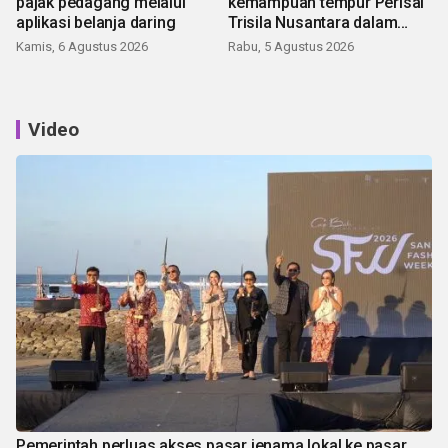
pajak pedagang melalui
kemampuan tempur Perisai
aplikasi belanja daring
Trisila Nusantara dalam
latihan di Kepri
Kamis, 6 Agustus 2026
Rabu, 5 Agustus 2026
Video
Pemerintah perluas akses pasar jenama lokal ke pasar