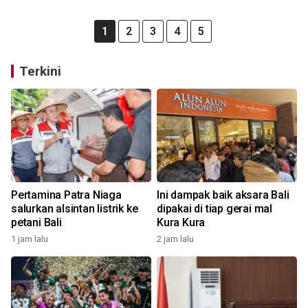
1
2
3
4
5
Terkini
Pertamina Patra Niaga
Ini dampak baik aksara Bali
salurkan alsintan listrik ke
dipakai di tiap gerai mal
petani Bali
Kura Kura
1 jam lalu
2 jam lalu