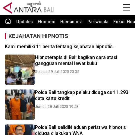
Updates
Ekonomi
Humaniora
Pariwisata
Fokus Hoa
KEJAHATAN HIPNOTIS
Kami memiliki 11 berita tentang kejahatan hipnotis.
Hipnoterapis di Bali bagikan cara atasi
gangguan mental lewat buku
Selasa, 29 Juli 2025 23:35
Polda Bali tangkap pelaku diduga curi 1.293
data kartu kredit
Jumat, 28 Juli 2023 19:58
Polda Bali selidiki aduan peristiwa hipnotis
diduga dilakukan WNA