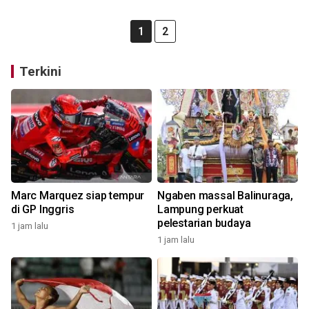
1
2
Terkini
Marc Marquez siap tempur
Ngaben massal Balinuraga,
di GP Inggris
Lampung perkuat
pelestarian budaya
1 jam lalu
1 jam lalu