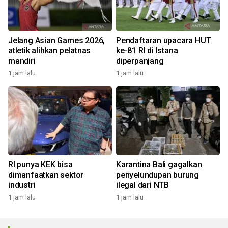
Jelang Asian Games 2026,
Pendaftaran upacara HUT
atletik alihkan pelatnas
ke-81 RI di Istana
mandiri
diperpanjang
1 jam lalu
1 jam lalu
RI punya KEK bisa
Karantina Bali gagalkan
dimanfaatkan sektor
penyelundupan burung
industri
ilegal dari NTB
1 jam lalu
1 jam lalu