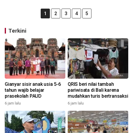
1
2
3
4
5
Terkini
Gianyar sisir anak usia 5-6
QRIS beri nilai tambah
tahun wajib belajar
pariwisata di Bali karena
prasekolah PAUD
mudahkan turis bertransaksi
6 jam lalu
6 jam lalu