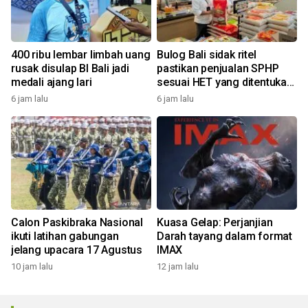
400 ribu lembar limbah uang
Bulog Bali sidak ritel
rusak disulap BI Bali jadi
pastikan penjualan SPHP
medali ajang lari
sesuai HET yang ditentukan
pemerintah
6 jam lalu
6 jam lalu
Calon Paskibraka Nasional
Kuasa Gelap: Perjanjian
ikuti latihan gabungan
Darah tayang dalam format
jelang upacara 17 Agustus
IMAX
10 jam lalu
12 jam lalu