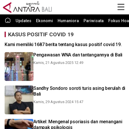
Updates
Ekonomi
Humaniora
Pariwisata
Fokus Hoa
KASUS POSITIF COVID 19
Kami memiliki 1687 berita tentang kasus positif covid 19.
Pengawasan WNA dan tantangannya di Bali
Kamis, 21 Agustus 2025 12:49
Sandhy Sondoro soroti turis asing berulah di
Bali
Kamis, 29 Agustus 2024 15:47
Artikel: Mengenal psoriasis dan menangani
dampak psikologis