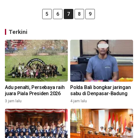
5
6
7
8
9
Terkini
Adu penalti, Persebaya raih
Polda Bali bongkar jaringan
juara Piala Presiden 2026
sabu di Denpasar-Badung
3 jam lalu
4 jam lalu