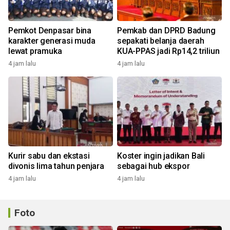
Pemkot Denpasar bina
Pemkab dan DPRD Badung
karakter generasi muda
sepakati belanja daerah
lewat pramuka
KUA-PPAS jadi Rp14,2 triliun
4 jam lalu
4 jam lalu
Kurir sabu dan ekstasi
Koster ingin jadikan Bali
divonis lima tahun penjara
sebagai hub ekspor
4 jam lalu
4 jam lalu
Foto