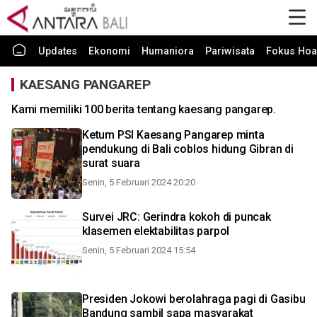
Updates
Ekonomi
Humaniora
Pariwisata
Fokus Hoa
KAESANG PANGAREP
Kami memiliki 100 berita tentang kaesang pangarep.
Ketum PSI Kaesang Pangarep minta
pendukung di Bali coblos hidung Gibran di
surat suara
Senin, 5 Februari 2024 20:20
Survei JRC: Gerindra kokoh di puncak
klasemen elektabilitas parpol
Senin, 5 Februari 2024 15:54
Presiden Jokowi berolahraga pagi di Gasibu
Bandung sambil sapa masyarakat