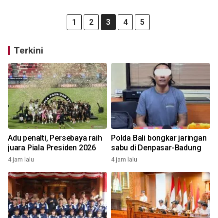
1
2
3
4
5
Terkini
Adu penalti, Persebaya raih
Polda Bali bongkar jaringan
juara Piala Presiden 2026
sabu di Denpasar-Badung
4 jam lalu
4 jam lalu