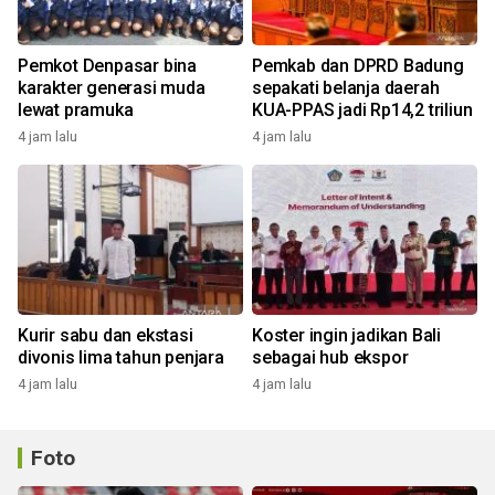
Pemkot Denpasar bina
Pemkab dan DPRD Badung
karakter generasi muda
sepakati belanja daerah
lewat pramuka
KUA-PPAS jadi Rp14,2 triliun
4 jam lalu
4 jam lalu
Kurir sabu dan ekstasi
Koster ingin jadikan Bali
divonis lima tahun penjara
sebagai hub ekspor
4 jam lalu
4 jam lalu
Foto