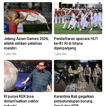
Jelang Asian Games 2026,
Pendaftaran upacara HUT
atletik alihkan pelatnas
ke-81 RI di Istana
mandiri
diperpanjang
1 jam lalu
1 jam lalu
RI punya KEK bisa
Karantina Bali gagalkan
dimanfaatkan sektor
penyelundupan burung
industri
ilegal dari NTB