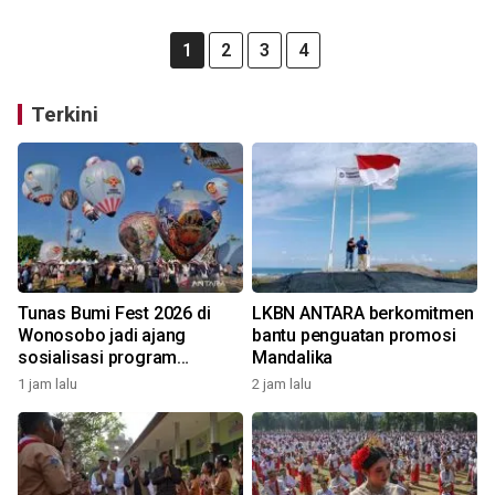
1
2
3
4
Terkini
Tunas Bumi Fest 2026 di
LKBN ANTARA berkomitmen
Wonosobo jadi ajang
bantu penguatan promosi
sosialisasi program
Mandalika
pemerintah lewat balon
1 jam lalu
2 jam lalu
udara