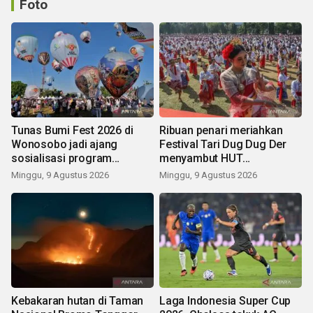
Foto
Tunas Bumi Fest 2026 di
Ribuan penari meriahkan
Wonosobo jadi ajang
Festival Tari Dug Dug Der
sosialisasi program
menyambut HUT
pemerintah lewat balon
Kemerdekaan
Minggu, 9 Agustus 2026
Minggu, 9 Agustus 2026
udara
Kebakaran hutan di Taman
Laga Indonesia Super Cup