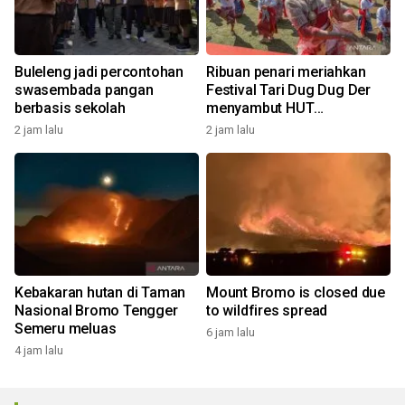
Buleleng jadi percontohan
Ribuan penari meriahkan
swasembada pangan
Festival Tari Dug Dug Der
berbasis sekolah
menyambut HUT
Kemerdekaan
2 jam lalu
2 jam lalu
Kebakaran hutan di Taman
Mount Bromo is closed due
Nasional Bromo Tengger
to wildfires spread
Semeru meluas
6 jam lalu
4 jam lalu