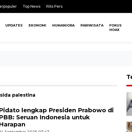
erpopuler
Top News
Rilis Pers
UPDATES
EKONOMI
HUMANIORA
PARIWISATA
FOKUS
HOAX
T
sida palestina
Pidato lengkap Presiden Prabowo di
PBB: Seruan Indonesia untuk
Harapan
24 September 2025 07:47