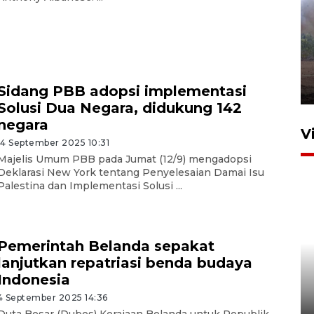
Sebanyak 62 penumpang
selamat dari kebakaran KM
Mutiara Sentosa II
dikembalikan ke Surabaya
4 Agustus 2026 19:23
Sidang PBB adopsi implementasi
Solusi Dua Negara, didukung 142
negara
V
14 September 2025 10:31
Majelis Umum PBB pada Jumat (12/9) mengadopsi
Deklarasi New York tentang Penyelesaian Damai Isu
Palestina dan Implementasi Solusi ...
Pemerintah Belanda sepakat
lanjutkan repatriasi benda budaya
Persiapan Skuad Garuda
Indonesia
jelang laga lawan Kamboja
pada Piala AFF
4 September 2025 14:36
Duta Besar (Dubes) Kerajaan Belanda untuk Republik