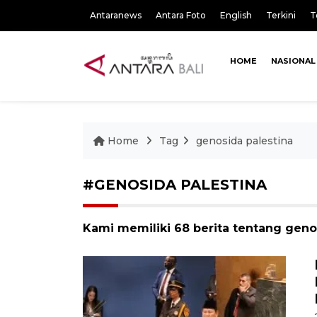
Antaranews
Antara Foto
English
Terkini
T
HOME
NASIONAL
Home
Tag
genosida palestina
#GENOSIDA PALESTINA
Kami memiliki 68 berita tentang geno