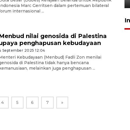
23 Juli 2026 19:12
Indonesia Marc Gerritsen dalam pertemuan bilateral
forum internasional ...
I
Menbud nilai genosida di Palestina
upaya penghapusan kebudayaan
4 September 2025 12:04
Menteri Kebudayaan (Menbud) Fadli Zon menilai
genosida di Palestina tidak hanya bencana
kemanusiaan, melainkan juga penghapusan ...
4
5
6
7
»