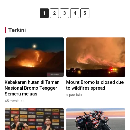
1
2
3
4
5
Terkini
Kebakaran hutan di Taman
Mount Bromo is closed due
Nasional Bromo Tengger
to wildfires spread
Semeru meluas
3 jam lalu
45 menit lalu