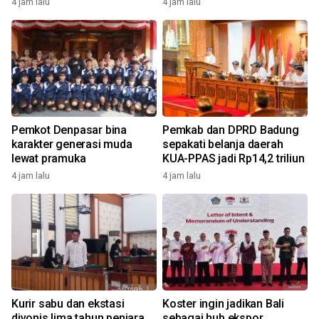
4 jam lalu
4 jam lalu
Pemkot Denpasar bina
Pemkab dan DPRD Badung
karakter generasi muda
sepakati belanja daerah
lewat pramuka
KUA-PPAS jadi Rp14,2 triliun
4 jam lalu
4 jam lalu
Kurir sabu dan ekstasi
Koster ingin jadikan Bali
divonis lima tahun penjara
sebagai hub ekspor