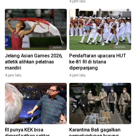
4 jam lalu
Jelang Asian Games 2026,
Pendaftaran upacara HUT
atletik alihkan pelatnas
ke-81 RI di Istana
mandiri
diperpanjang
4 jam lalu
4 jam lalu
RI punya KEK bisa
Karantina Bali gagalkan
dimanfaatkan sektor
penyelundupan burung