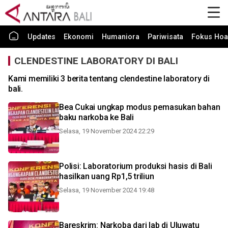
Updates
Ekonomi
Humaniora
Pariwisata
Fokus Hoa
CLENDESTINE LABORATORY DI BALI
Kami memiliki 3 berita tentang clendestine laboratory di
bali.
Bea Cukai ungkap modus pemasukan bahan
baku narkoba ke Bali
Selasa, 19 November 2024 22:29
Polisi: Laboratorium produksi hasis di Bali
hasilkan uang Rp1,5 triliun
Selasa, 19 November 2024 19:48
Bareskrim: Narkoba dari lab di Uluwatu