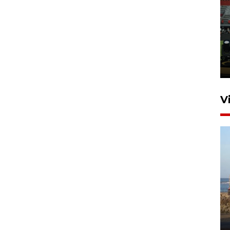
Tiga matra TNI unjuk
kemampuan tempur Perisai
Trisila Nusantara dalam
latihan di Kepri
5 Agustus 2026 16:28
V
Kemen LH, KKP, dan Gubernur
Bali tanam ribuan bibit
mangrove