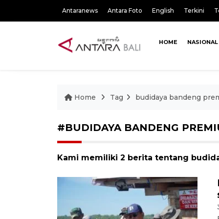
Antaranews
Antara Foto
English
Terkini
T
HOME
NASIONAL
Home
Tag
budidaya bandeng pre
#BUDIDAYA BANDENG PREM
Kami memiliki 2 berita tentang bud