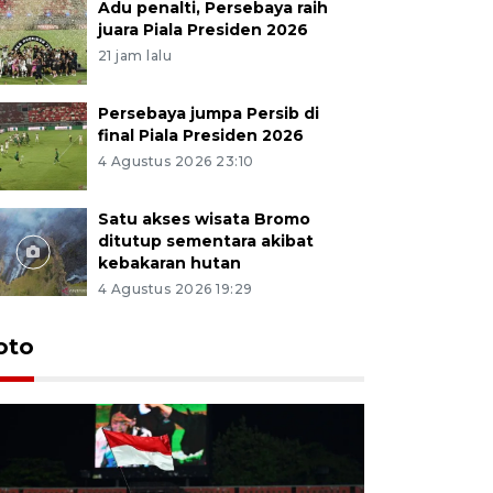
Adu penalti, Persebaya raih
juara Piala Presiden 2026
21 jam lalu
Persebaya jumpa Persib di
final Piala Presiden 2026
4 Agustus 2026 23:10
Satu akses wisata Bromo
ditutup sementara akibat
kebakaran hutan
4 Agustus 2026 19:29
Persebaya
oto
Presiden
pinalti l
16 jam lalu