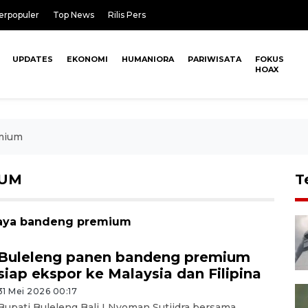
erpopuler
Top News
Rilis Pers
UPDATES
EKONOMI
HUMANIORA
PARIWISATA
FOKUS
HOAX
mium
IUM
T
idaya bandeng premium
Buleleng panen bandeng premium
siap ekspor ke Malaysia dan Filipina
31 Mei 2026 00:17
Bupati Buleleng Bali I Nyoman Sutjidra bersama