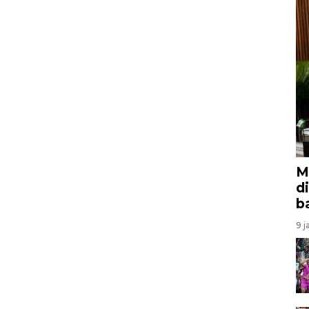
M
d
b
9 j