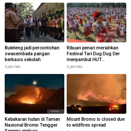
Buleleng jadi percontohan
Ribuan penari meriahkan
swasembada pangan
Festival Tari Dug Dug Der
berbasis sekolah
menyambut HUT
Kemerdekaan
3 jam lalu
3 jam lalu
Kebakaran hutan di Taman
Mount Bromo is closed due
Nasional Bromo Tengger
to wildfires spread
Semeru meluas