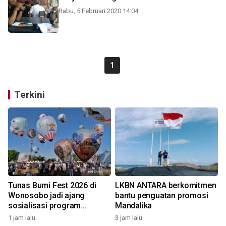
Rabu, 5 Februari 2020 14:04
1
Terkini
Tunas Bumi Fest 2026 di
LKBN ANTARA berkomitmen
Wonosobo jadi ajang
bantu penguatan promosi
sosialisasi program
Mandalika
pemerintah lewat balon
1 jam lalu
3 jam lalu
udara