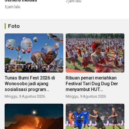
7 jam lalu
5 jam lalu
Foto
Tunas Bumi Fest 2026 di
Ribuan penari meriahkan
Wonosobo jadi ajang
Festival Tari Dug Dug Der
sosialisasi program
menyambut HUT
pemerintah lewat balon
Kemerdekaan
Minggu, 9 Agustus 2026
Minggu, 9 Agustus 2026
udara