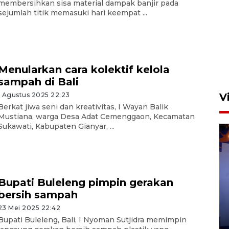
membersihkan sisa material dampak banjir pada
sejumlah titik memasuki hari keempat ...
Calon Paskibraka Nasional
ikuti latihan gabungan jelang
upacara 17 Agustus
23 jam lalu
Menularkan cara kolektif kelola
sampah di Bali
1 Agustus 2025 22:23
V
Berkat jiwa seni dan kreativitas, I Wayan Balik
Mustiana, warga Desa Adat Cemenggaon, Kecamatan
Sukawati, Kabupaten Gianyar, ...
Bupati Buleleng pimpin gerakan
Bea Cukai sita 19 ribu botol
bersih sampah
miras berpita cukai palsu di
23 Mei 2025 22:42
Bali
Bupati Buleleng, Bali, I Nyoman Sutjidra memimpin