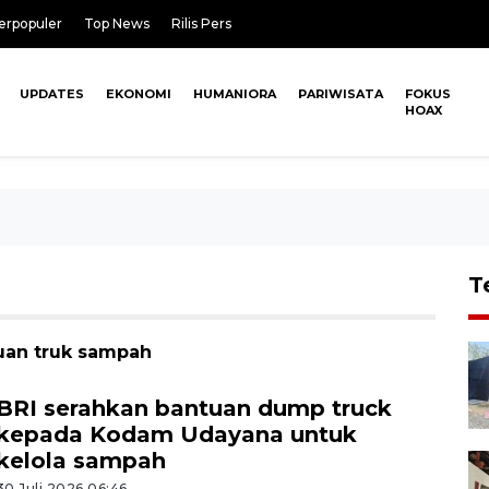
erpopuler
Top News
Rilis Pers
UPDATES
EKONOMI
HUMANIORA
PARIWISATA
FOKUS
HOAX
T
tuan truk sampah
BRI serahkan bantuan dump truck
kepada Kodam Udayana untuk
kelola sampah
30 Juli 2026 06:46