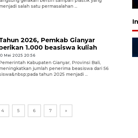
langsung gerakan bersih sampah plastik yang
28 Juli 2026 18:10
menjadi salah satu permasalahan ...
I
Tahun 2026, Pemkab Gianyar
berikan 1.000 beasiswa kuliah
10 Mei 2025 20:56
Pemerintah Kabupaten Gianyar, Provinsi Bali,
meningkatkan jumlah penerima beasiswa dari 56
siswa&nbsp;pada tahun 2025 menjadi ...
4
5
6
7
»