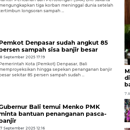
mengungkapkan tiga korban meninggal dunia setelah
tertimbun longsoran sampah ...
Pemkot Denpasar sudah angkut 85
persen sampah sisa banjir besar
18 September 2025 17:19
Pemerintah Kota (Pemkot) Denpasar, Bali
memproyeksikan hingga sepekan penanganan banjir
M
besar sekitar 85 persen sampah sudah ...
d
b
7 A
Gubernur Bali temui Menko PMK
minta bantuan penanganan pasca-
banjir
17 September 2025 12:16