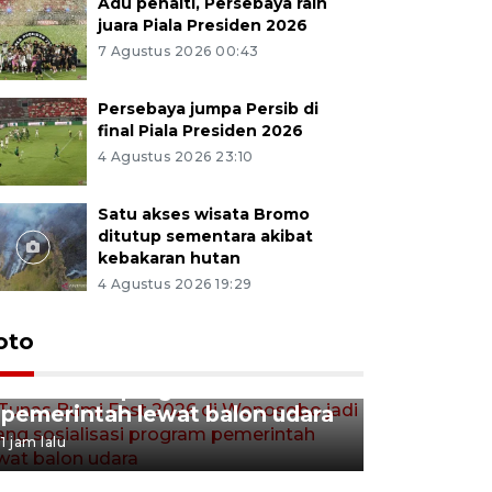
Adu penalti, Persebaya raih
juara Piala Presiden 2026
7 Agustus 2026 00:43
Persebaya jumpa Persib di
final Piala Presiden 2026
4 Agustus 2026 23:10
Satu akses wisata Bromo
ditutup sementara akibat
kebakaran hutan
4 Agustus 2026 19:29
Tunas Bumi Fest 2026 di
oto
Wonosobo jadi ajang
sosialisasi program
pemerintah lewat balon udara
1 jam lalu