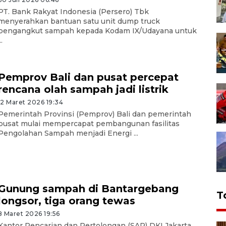
PT. Bank Rakyat Indonesia (Persero) Tbk
menyerahkan bantuan satu unit dump truck
pengangkut sampah kepada Kodam IX/Udayana untuk
..
Pemprov Bali dan pusat percepat
rencana olah sampah jadi listrik
12 Maret 2026 19:34
Pemerintah Provinsi (Pemprov) Bali dan pemerintah
pusat mulai mempercapat pembangunan fasilitas
Pengolahan Sampah menjadi Energi ...
Gunung sampah di Bantargebang
T
longsor, tiga orang tewas
8 Maret 2026 19:56
Kantor Pencarian dan Pertolongan (SAR) DKI Jakarta