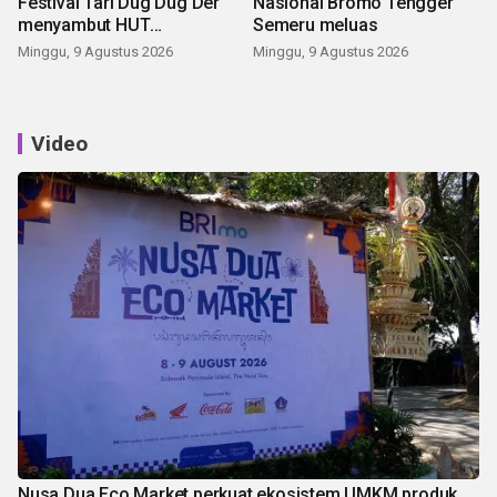
Festival Tari Dug Dug Der
Nasional Bromo Tengger
menyambut HUT
Semeru meluas
Kemerdekaan
Minggu, 9 Agustus 2026
Minggu, 9 Agustus 2026
Video
Nusa Dua Eco Market perkuat ekosistem UMKM produk