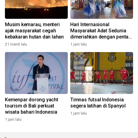
Musim kemarau, menteri
Hari Internasional
ajak masyarakat cegah
Masyarakat Adat Sedunia
kebakaran hutan dan lahan
dimeriahkan dengan pentas
seni budaya Bali
21 menit lalu
1 jam lalu
Kemenpar dorong yacht
Timnas futsal Indonesia
tourism di Bali perkuat
segera latihan di Spanyol
wisata bahari Indonesia
1 jam lalu
1 jam lalu