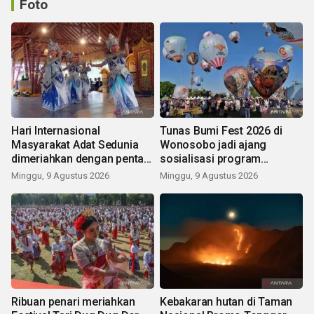
Foto
Hari Internasional
Tunas Bumi Fest 2026 di
Masyarakat Adat Sedunia
Wonosobo jadi ajang
dimeriahkan dengan pentas
sosialisasi program
seni budaya Bali
pemerintah lewat balon
Minggu, 9 Agustus 2026
Minggu, 9 Agustus 2026
udara
Ribuan penari meriahkan
Kebakaran hutan di Taman