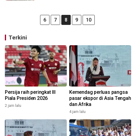
6
7
8
9
10
Terkini
Persija raih peringkat III
Kemendag perluas pangsa
Piala Presiden 2026
pasar ekspor di Asia Tengah
dan Afrika
2 jam lalu
4 jam lalu