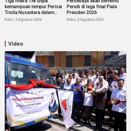
Tiga matra TNI unjuk
Persebaya akan bertemu
kemampuan tempur Perisai
Persib di laga final Piala
Trisila Nusantara dalam
Presiden 2026
latihan di Kepri
Rabu, 5 Agustus 2026
Rabu, 5 Agustus 2026
Video