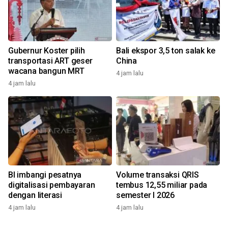
Gubernur Koster pilih
Bali ekspor 3,5 ton salak ke
transportasi ART geser
China
wacana bangun MRT
4 jam lalu
4 jam lalu
BI imbangi pesatnya
Volume transaksi QRIS
digitalisasi pembayaran
tembus 12,55 miliar pada
dengan literasi
semester I 2026
4 jam lalu
4 jam lalu