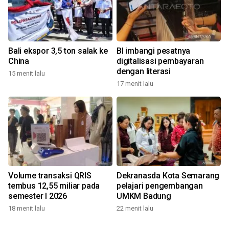
Bali ekspor 3,5 ton salak ke
BI imbangi pesatnya
China
digitalisasi pembayaran
dengan literasi
15 menit lalu
17 menit lalu
Volume transaksi QRIS
Dekranasda Kota Semarang
tembus 12,55 miliar pada
pelajari pengembangan
semester I 2026
UMKM Badung
18 menit lalu
22 menit lalu