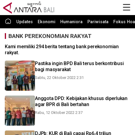
Updates
Ekonomi
Humaniora
Pariwisata
Fokus Hoa
BANK PEREKONOMIAN RAKYAT
Kami memiliki 294 berita tentang bank perekonomian
rakyat.
Pastika ingin BPD Bali terus berkontribusi
bagi masyarakat
Sabtu, 22 Oktober 2022 2:31
Anggota DPD: Kebijakan khusus diperlukan
agar BPR di Bali bertahan
Rabu, 12 Oktober 2022 2:37
DJPb: KUR di Bali capai Rp6,4 triliun