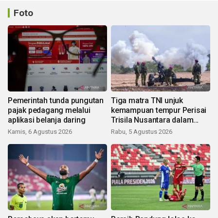
Foto
Pemerintah tunda pungutan
Tiga matra TNI unjuk
pajak pedagang melalui
kemampuan tempur Perisai
aplikasi belanja daring
Trisila Nusantara dalam
latihan di Kepri
Kamis, 6 Agustus 2026
Rabu, 5 Agustus 2026