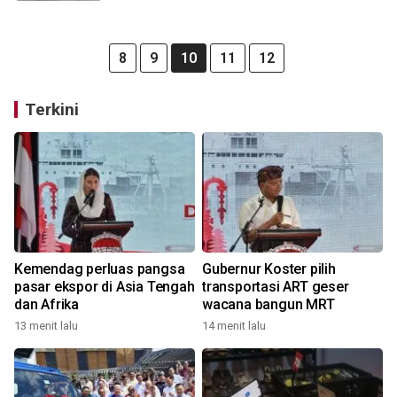
8
9
10
11
12
Terkini
Kemendag perluas pangsa
Gubernur Koster pilih
pasar ekspor di Asia Tengah
transportasi ART geser
dan Afrika
wacana bangun MRT
13 menit lalu
14 menit lalu