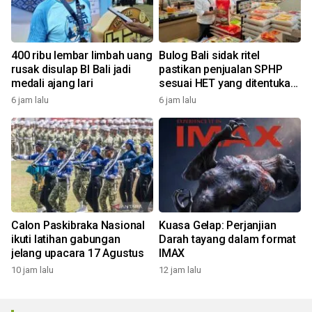
400 ribu lembar limbah uang
Bulog Bali sidak ritel
rusak disulap BI Bali jadi
pastikan penjualan SPHP
medali ajang lari
sesuai HET yang ditentukan
pemerintah
6 jam lalu
6 jam lalu
Calon Paskibraka Nasional
Kuasa Gelap: Perjanjian
ikuti latihan gabungan
Darah tayang dalam format
jelang upacara 17 Agustus
IMAX
10 jam lalu
12 jam lalu