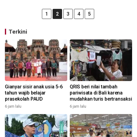
1
2
3
4
5
Terkini
Gianyar sisir anak usia 5-6
QRIS beri nilai tambah
tahun wajib belajar
pariwisata di Bali karena
prasekolah PAUD
mudahkan turis bertransaksi
6 jam lalu
6 jam lalu