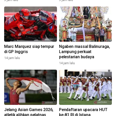
Marc Marquez siap tempur
Ngaben massal Balinuraga,
di GP Inggris
Lampung perkuat
pelestarian budaya
14 jam lalu
14 jam lalu
Jelang Asian Games 2026,
Pendaftaran upacara HUT
atletik alihkan pelatnas
ke-81 RI di Istana