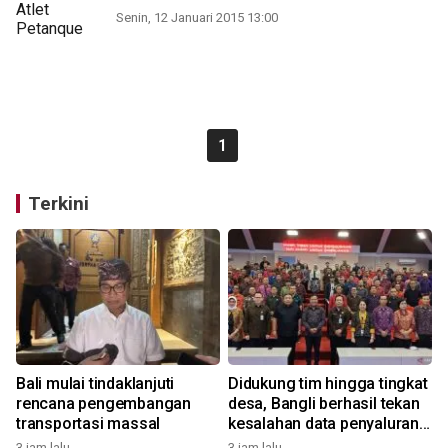
Senin, 12 Januari 2015 13:00
1
Terkini
Bali mulai tindaklanjuti
Didukung tim hingga tingkat
rencana pengembangan
desa, Bangli berhasil tekan
transportasi massal
kesalahan data penyaluran
bansos
3 jam lalu
3 jam lalu