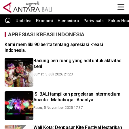
Updates
Ekonomi
Humaniora
Pariwisata
Fokus Hoa
APRESIASI KREASI INDONESIA
Kami memiliki 90 berita tentang apresiasi kreasi
indonesia.
Badung beri ruang yang adil untuk aktivitas
seni
Jumat, 3 Juli 2026 21:23
ISI BALI tampilkan pergelaran Intermedium
Ananta--Mahaboga--Anantya
Rabu, 5 November 2025 17:37
Wali Kota: Denpasar Kite Festival lestarikan