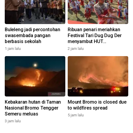
Buleleng jadi percontohan
Ribuan penari meriahkan
swasembada pangan
Festival Tari Dug Dug Der
berbasis sekolah
menyambut HUT
Kemerdekaan
1 jam lalu
2 jam lalu
Kebakaran hutan di Taman
Mount Bromo is closed due
Nasional Bromo Tengger
to wildfires spread
Semeru meluas
5 jam lalu
3 jam lalu