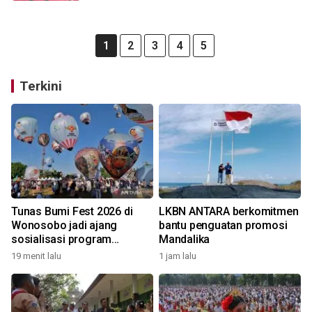
1
2
3
4
5
Terkini
Tunas Bumi Fest 2026 di
LKBN ANTARA berkomitmen
Wonosobo jadi ajang
bantu penguatan promosi
sosialisasi program
Mandalika
pemerintah lewat balon
19 menit lalu
1 jam lalu
udara