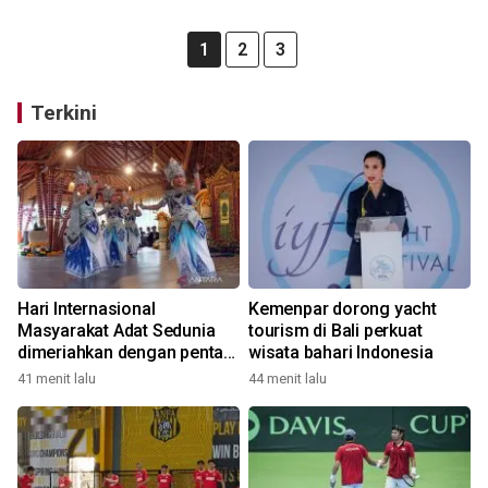
1
2
3
Terkini
Hari Internasional
Kemenpar dorong yacht
Masyarakat Adat Sedunia
tourism di Bali perkuat
dimeriahkan dengan pentas
wisata bahari Indonesia
seni budaya Bali
41 menit lalu
44 menit lalu