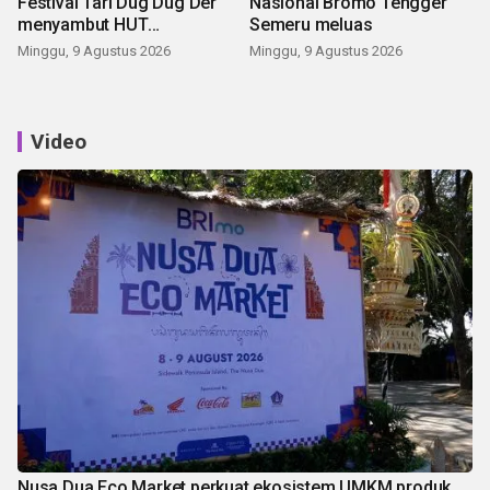
Festival Tari Dug Dug Der
Nasional Bromo Tengger
menyambut HUT
Semeru meluas
Kemerdekaan
Minggu, 9 Agustus 2026
Minggu, 9 Agustus 2026
Video
Nusa Dua Eco Market perkuat ekosistem UMKM produk