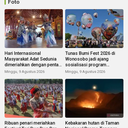
Foto
Hari Internasional
Tunas Bumi Fest 2026 di
Masyarakat Adat Sedunia
Wonosobo jadi ajang
dimeriahkan dengan pentas
sosialisasi program
seni budaya Bali
pemerintah lewat balon
Minggu, 9 Agustus 2026
Minggu, 9 Agustus 2026
udara
Ribuan penari meriahkan
Kebakaran hutan di Taman