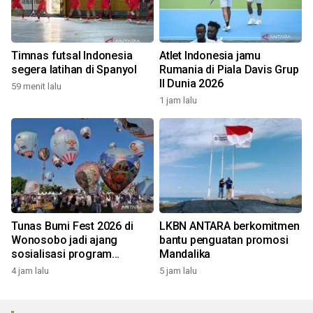
Timnas futsal Indonesia
Atlet Indonesia jamu
segera latihan di Spanyol
Rumania di Piala Davis Grup
II Dunia 2026
59 menit lalu
1 jam lalu
Tunas Bumi Fest 2026 di
LKBN ANTARA berkomitmen
Wonosobo jadi ajang
bantu penguatan promosi
sosialisasi program
Mandalika
pemerintah lewat balon
4 jam lalu
5 jam lalu
udara