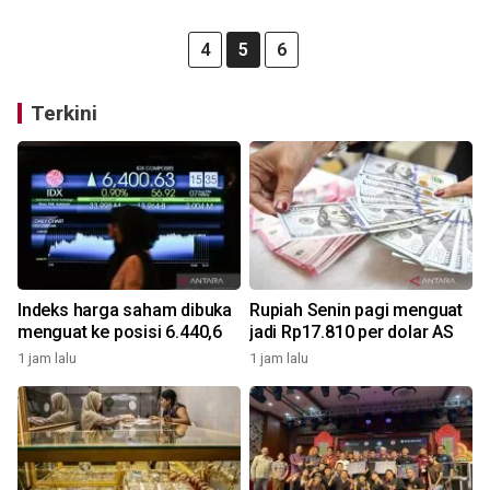
4
5
6
Terkini
Indeks harga saham dibuka
Rupiah Senin pagi menguat
menguat ke posisi 6.440,6
jadi Rp17.810 per dolar AS
1 jam lalu
1 jam lalu