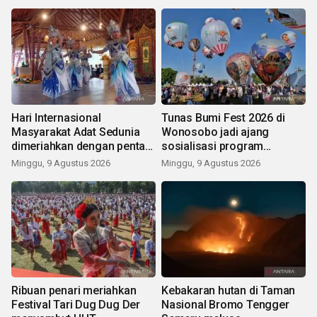
Hari Internasional
Tunas Bumi Fest 2026 di
Masyarakat Adat Sedunia
Wonosobo jadi ajang
dimeriahkan dengan pentas
sosialisasi program
seni budaya Bali
pemerintah lewat balon
Minggu, 9 Agustus 2026
Minggu, 9 Agustus 2026
udara
Ribuan penari meriahkan
Kebakaran hutan di Taman
Festival Tari Dug Dug Der
Nasional Bromo Tengger