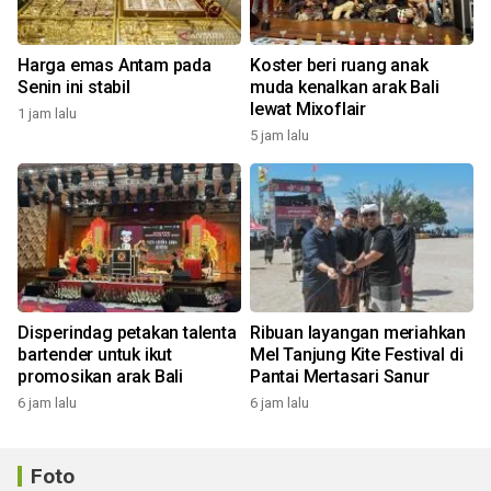
Harga emas Antam pada
Koster beri ruang anak
Senin ini stabil
muda kenalkan arak Bali
lewat Mixoflair
1 jam lalu
5 jam lalu
Disperindag petakan talenta
Ribuan layangan meriahkan
bartender untuk ikut
Mel Tanjung Kite Festival di
promosikan arak Bali
Pantai Mertasari Sanur
6 jam lalu
6 jam lalu
Foto