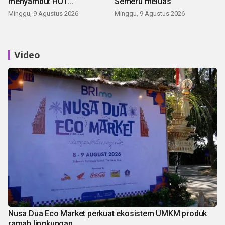
menyambut HUT
Semeru meluas
Kemerdekaan
Minggu, 9 Agustus 2026
Minggu, 9 Agustus 2026
Video
Nusa Dua Eco Market perkuat ekosistem UMKM produk
ramah lingkungan