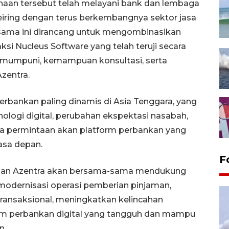
haan tersebut telah melayani bank dan lembaga
iring dengan terus berkembangnya sektor jasa
 sama ini dirancang untuk mengombinasikan
si Nucleus Software yang telah teruji secara
g mumpuni, kemampuan konsultasi, serta
zentra.
erbankan paling dinamis di Asia Tenggara, yang
ologi digital, perubahan ekspektasi nasabah,
ya permintaan akan platform perbankan yang
asa depan.
F
re dan Azentra akan bersama-sama mendukung
dernisasi operasi pemberian pinjaman,
nsaksional, meningkatkan kelincahan
em perbankan digital yang tangguh dan mampu
n.