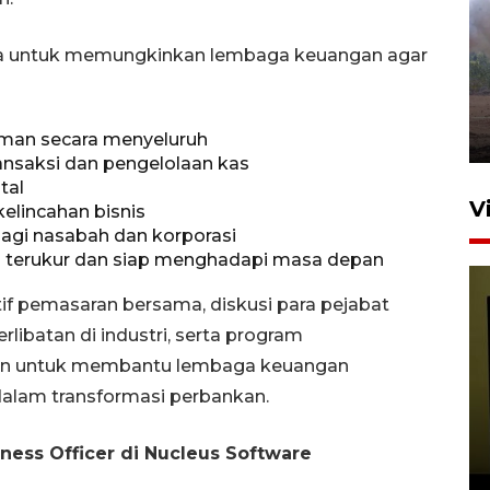
Sebanyak 62 penumpang
selamat dari kebakaran KM
aya untuk memungkinkan lembaga keuangan agar
Mutiara Sentosa II
dikembalikan ke Surabaya
4 Agustus 2026 19:23
aman secara menyeluruh
saksi dan pengelolaan kas
tal
V
kelincahan bisnis
gi nasabah dan korporasi
terukur dan siap menghadapi masa depan
tif pemasaran bersama, diskusi para pejabat
rlibatan di industri, serta program
an untuk membantu lembaga keuangan
dalam transformasi perbankan.
Persiapan Skuad Garuda
jelang laga lawan Kamboja
ness Officer di Nucleus Software
pada Piala AFF