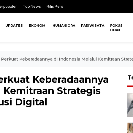
erpopuler
Top News
Rilis Pers
UPDATES
EKONOMI
HUMANIORA
PARIWISATA
FOKUS
HOAX
Perkuat Keberadaannya di Indonesia Melalui Kemitraan Strate
erkuat Keberadaannya
T
i Kemitraan Strategis
si Digital