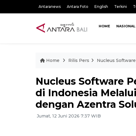
Antaranews
Antara Foto
English
Terkini
T
HOME
NASIONAL
Home
Rilis Pers
Nucleus Software 
Nucleus Software P
di Indonesia Melalu
dengan Azentra Solu
Jumat, 12 Juni 2026 7:37 WIB