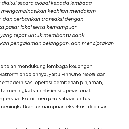
diakui secara global kepada lembaga
an mengombinasikan keahlian mendalam
n dan perbankan transaksi dengan
a pasar lokal serta kemampuan
si yang tepat untuk membantu bank
tkan pengalaman pelanggan, dan menciptakan
are telah mendukung lembaga keuangan
Waspadai penyakit saat
 platform andalannya, yaitu FinnOne Neo® dan
musim kemarau
emodernisasi operasi pemberian pinjaman,
2026-08-05 12:00:00
ta meningkatkan efisiensi operasional.
mperkuat komitmen perusahaan untuk
n meningkatkan kemampuan eksekusi di pasar