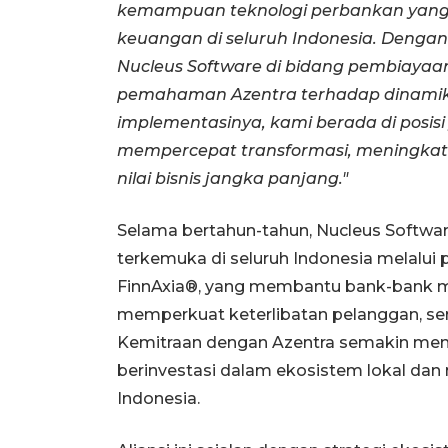
kemampuan teknologi perbankan yang 
keuangan di seluruh Indonesia. Deng
Nucleus Software di bidang pembiayaa
pemahaman Azentra terhadap dinamik
implementasinya, kami berada di posi
mempercepat transformasi, meningka
nilai bisnis jangka panjang."
Selama bertahun-tahun, Nucleus Softw
terkemuka di seluruh Indonesia melalui
FinnAxia®, yang membantu bank-bank m
memperkuat keterlibatan pelanggan, ser
Kemitraan dengan Azentra semakin me
berinvestasi dalam ekosistem lokal da
Indonesia.