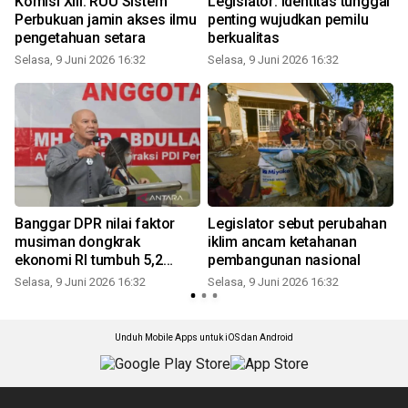
Komisi XIII: RUU Sistem
Legislator: Identitas tunggal
Perbukuan jamin akses ilmu
penting wujudkan pemilu
a
pengetahuan setara
berkualitas
Selasa, 9 Juni 2026 16:32
Selasa, 9 Juni 2026 16:32
S
Banggar DPR nilai faktor
Legislator sebut perubahan
f
musiman dongkrak
iklim ancam ketahanan
ekonomi RI tumbuh 5,2
pembangunan nasional
persen
Selasa, 9 Juni 2026 16:32
Selasa, 9 Juni 2026 16:32
S
Unduh Mobile Apps untuk iOS dan Android