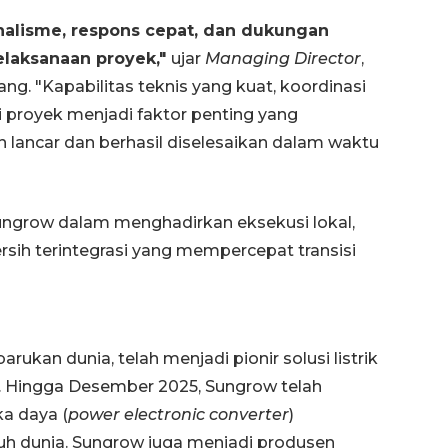
nalisme, respons cepat, dan dukungan
elaksanaan proyek,"
ujar
Managing Director
,
ng. "Kapabilitas teknis yang kuat, koordinasi
si proyek menjadi faktor penting yang
 lancar dan berhasil diselesaikan dalam waktu
grow dalam menghadirkan eksekusi lokal,
ersih terintegrasi yang mempercepat transisi
Vaksin HPV untuk siswa laki-
laki
2026-08-06 06:30:00
ukan dunia, telah menjadi pionir solusi listrik
n. Hingga Desember 2025, Sungrow telah
ka daya (
power electronic converter
)
uruh dunia. Sungrow juga menjadi produsen