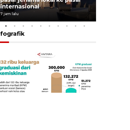
internasional
pasir ke 
7 jam lalu
15 jam lalu
nfografik