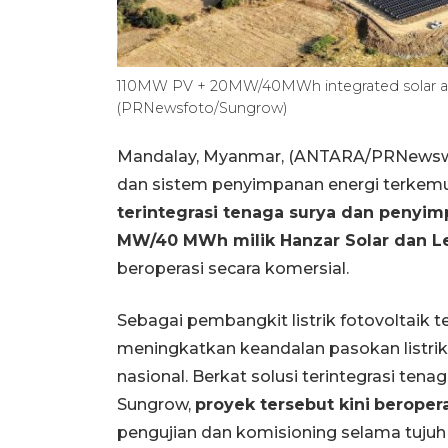
110MW PV + 20MW/40MWh integrated solar an
(PRNewsfoto/Sungrow)
Mandalay, Myanmar, (ANTARA/PRNewswire
dan sistem penyimpanan energi terk
terintegrasi tenaga surya dan penyim
MW/40 MWh milik Hanzar Solar dan L
beroperasi secara komersial.
Sebagai pembangkit listrik fotovoltaik t
meningkatkan keandalan pasokan listrik,
nasional. Berkat solusi terintegrasi ten
Sungrow,
proyek tersebut kini
beropera
pengujian dan komisioning selama tujuh