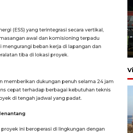
Tiga matra TNI unjuk
kemampuan tempur Perisai
rgi (ESS) yang terintegrasi secara vertikal,
Trisila Nusantara dalam
pemasangan awal dan komisioning terpadu
latihan di Kepri
ni mengurangi beban kerja di lapangan dan
5 Agustus 2026 16:28
latan tiba di lokasi proyek.
V
an memberikan dukungan penuh selama 24 jam
ns cepat terhadap berbagai kebutuhan teknis
yek di tengah jadwal yang padat.
Menantang
Kemen LH, KKP, dan Gubernur
 proyek ini beroperasi di lingkungan dengan
Bali tanam ribuan bibit