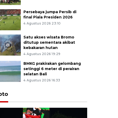
Persebaya jumpa Persib di
final Piala Presiden 2026
4 Agustus 2026 23:10
Satu akses wisata Bromo
ditutup sementara akibat
kebakaran hutan
4 Agustus 2026 19:29
BMKG prakirakan gelombang
setinggi 6 meter di perairan
selatan Bali
4 Agustus 2026 16:33
Persebaya
oto
Presiden
pinalti l
6 jam lalu