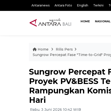
Antaranews
Antara Foto
English
Terkini
T
HOME
NASIONAL
Home
Rilis Pers
Sungrow Percepat Fase "Time-to-Grid" Pr
Sungrow Percepat F
Proyek PV&BESS Te
Rampungkan Komisi
Hari
Rabu, 3 Juni 2026 10:42 WIB