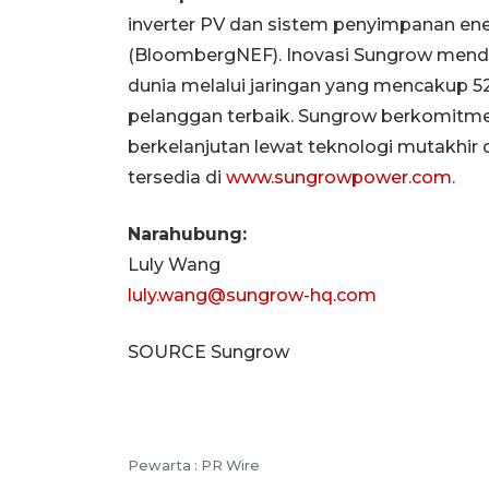
inverter PV dan sistem penyimpanan energ
(BloombergNEF). Inovasi Sungrow menduk
dunia melalui jaringan yang mencakup 5
pelanggan terbaik. Sungrow berkomitm
berkelanjutan lewat teknologi mutakhir da
tersedia di
www.sungrowpower.com.
Narahubung:
Luly Wang
luly.wang@sungrow-hq.com
SOURCE Sungrow
Pewarta : PR Wire