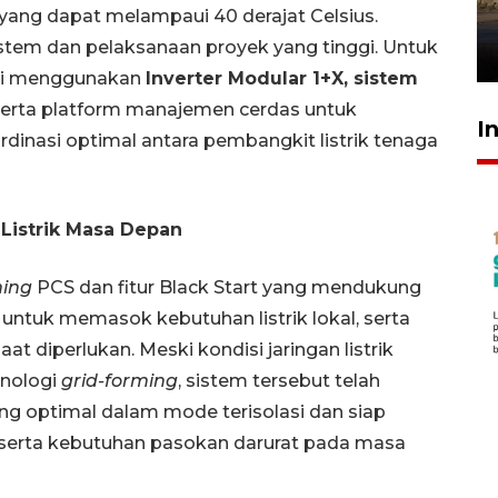
ang dapat melampaui 40 derajat Celsius.
mangrove
stem dan pelaksanaan proyek yang tinggi. Untuk
26 Juli 2026 21:18
ini menggunakan
Inverter Modular 1+X, sistem
 serta platform manajemen cerdas untuk
I
dinasi optimal antara pembangkit listrik tenaga
istrik Masa Depan
ming
PCS dan fitur Black Start yang mendukung
 untuk memasok kebutuhan listrik lokal, serta
at diperlukan. Meski kondisi jaringan listrik
nologi
grid-forming
, sistem tersebut telah
ang optimal dalam mode terisolasi dan siap
, serta kebutuhan pasokan darurat pada masa