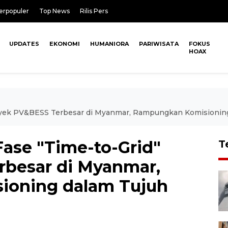
erpopuler
Top News
Rilis Pers
UPDATES
EKONOMI
HUMANIORA
PARIWISATA
FOKUS
HOAX
oyek PV&BESS Terbesar di Myanmar, Rampungkan Komisioning
ase "Time-to-Grid"
T
rbesar di Myanmar,
oning dalam Tujuh