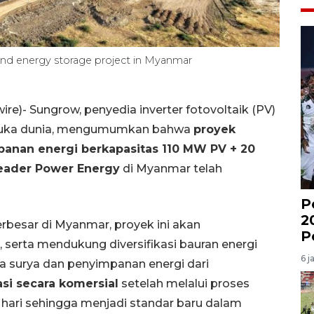
d energy storage project in Myanmar
)- Sungrow, penyedia inverter fotovoltaik (PV)
emuka dunia, mengumumkan bahwa
proyek
panan energi berkapasitas 110 MW PV + 20
eader Power Energy
di Myanmar telah
P
2
erbesar di Myanmar, proyek ini akan
P
 serta mendukung diversifikasi bauran energi
6 j
aga surya dan penyimpanan energi dari
si secara komersial
setelah melalui proses
 hari sehingga menjadi standar baru dalam