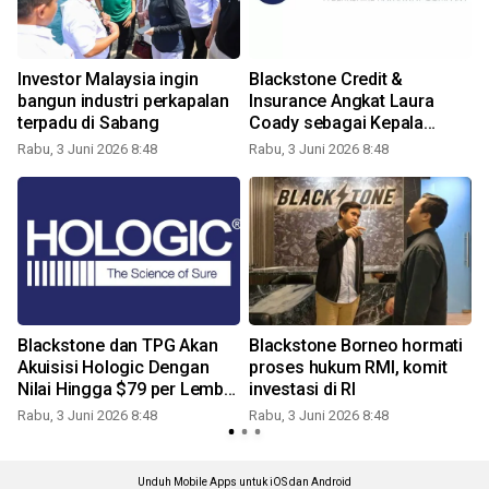
Investor Malaysia ingin
Blackstone Credit &
bangun industri perkapalan
Insurance Angkat Laura
terpadu di Sabang
Coady sebagai Kepala
Global CLO dan Kepala
Rabu, 3 Juni 2026 8:48
Rabu, 3 Juni 2026 8:48
R
Strategi Kredit Likuid untuk
Eropa
Blackstone dan TPG Akan
Blackstone Borneo hormati
Akuisisi Hologic Dengan
proses hukum RMI, komit
Nilai Hingga $79 per Lembar
investasi di RI
Saham
Rabu, 3 Juni 2026 8:48
Rabu, 3 Juni 2026 8:48
R
Unduh Mobile Apps untuk iOS dan Android