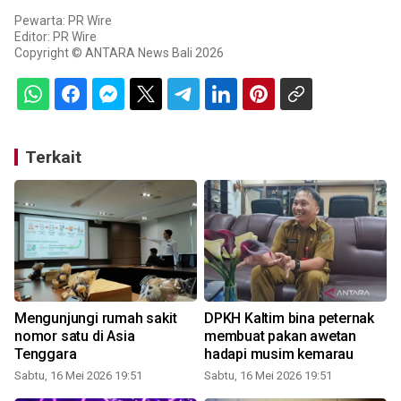
Pewarta: PR Wire
Editor: PR Wire
Copyright © ANTARA News Bali 2026
Terkait
Mengunjungi rumah sakit
DPKH Kaltim bina peternak
nomor satu di Asia
membuat pakan awetan
Tenggara
hadapi musim kemarau
Sabtu, 16 Mei 2026 19:51
Sabtu, 16 Mei 2026 19:51
S