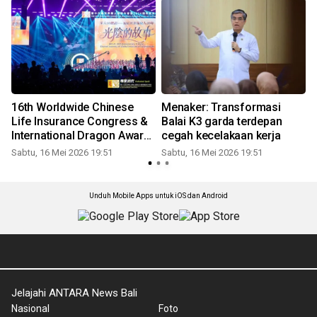
16th Worldwide Chinese
Menaker: Transformasi
Life Insurance Congress &
Balai K3 garda terdepan
International Dragon Award
cegah kecelakaan kerja
(IDA) Annual Conference
Sabtu, 16 Mei 2026 19:51
Sabtu, 16 Mei 2026 19:51
S
2026 Resmi Digelar
Unduh Mobile Apps untuk iOS dan Android
Jelajahi ANTARA News Bali
Nasional
Foto