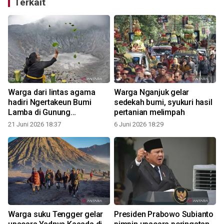
Terkait
Warga dari lintas agama
Warga Nganjuk gelar
hadiri Ngertakeun Bumi
sedekah bumi, syukuri hasil
Lamba di Gunung
pertanian melimpah
Tangkuban Parahu
21 Juni 2026 18:37
6 Juni 2026 18:29
Warga suku Tengger gelar
Presiden Prabowo Subianto